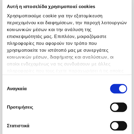
Αυτή η ιστοσελίδα χρησιμοποιεί cookies
Χρησιμοποιούμε cookie για την εξατομίκευση
περιεχομένου και διαφημίσεων, την παροχή λειτουργιών
κοινωνικών μέσων και την ανάλυση της
επισκεψιμότητάς μας. Επιπλέον, μοιραζόμαστε
πληροφορίες που αφορούν τον τρόπο που
χρησιμοποιείτε τον ιστότοπό μας με συνεργάτες
κοινωνικών μέσων, διαφήμισης και αναλύσεων, οι
οποίοι ενδεχομένως να τις συνδυάσουν με άλλες
19/05/2026
πληροφορίες που τους έχετε παραχωρήσει ή τις οποίες
Ρομποτική Χειρουργική Da Vinci X Ακρίβεια,
ασφάλεια και ταχύτερη ανάρρωση
έχουν συλλέξει σε σχέση με την από μέρους σας χρήση
Επιλογή
των υπηρεσιών τους.
Περισσότερα
Αναγκαία
συγκατάθεσης
Προτιμήσεις
Στατιστικά