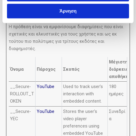
Άρνηση
Τα cookies Εμπορικής Προώθησης χρησιμοποιούνται για
την παρακολούθηση των επισκεπτών στους ιστότοπους.
Η πρόθεση είναι να εμφανίσουμε διαφημίσεις που είναι
σχετικές και ελκυστικές για τους χρήστες και ως εκ
τούτου πιο πολύτιμες για τρίτους εκδότες και
διαφημιστές.
Μέγιστη
Όνομα
Πάροχος
Σκοπός
διάρκεια
αποθήκευσ
__Secure-
YouTube
Used to track user’s
180
ROLLOUT_T
interaction with
ημέρες
OKEN
embedded content.
__Secure-
YouTube
Stores the user's
Συνεδρί
YEC
video player
α
preferences using
embedded YouTube