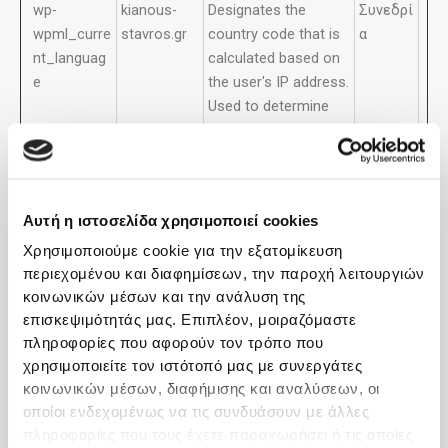
wp-
kianous-
Designates the
Συνεδρί
wpml_curre
stavros.gr
country code that is
α
nt_languag
calculated based on
e
the user's IP address.
Used to determine
what language
should be used for
the visitor.
Αυτή η ιστοσελίδα χρησιμοποιεί cookies
Στατιστικά (2)
Χρησιμοποιούμε cookie για την εξατομίκευση
περιεχομένου και διαφημίσεων, την παροχή λειτουργιών
Τα Cookies στατιστικών βοηθούν τους ιδιοκτήτες
κοινωνικών μέσων και την ανάλυση της
επισκεψιμότητάς μας. Επιπλέον, μοιραζόμαστε
ιστοχώρου να κατανοήσουν πώς αλληλεπιδρούν οι
πληροφορίες που αφορούν τον τρόπο που
επισκέπτες με τις σελίδες συλλέγοντας και
χρησιμοποιείτε τον ιστότοπό μας με συνεργάτες
αναφέροντας πληροφορίες ανώνυμα.
κοινωνικών μέσων, διαφήμισης και αναλύσεων, οι
οποίοι ενδεχομένως να τις συνδυάσουν με άλλες
Μέγιστη
πληροφορίες που τους έχετε παραχωρήσει ή τις οποίες
Όνομα
Πάροχος
Σκοπός
διάρκεια