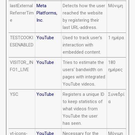
lastExternal
Meta
Detects how the user
Μόνιμη
ReferrerTim
Platforms,
reached the website
e
Inc.
by registering their
last URL-address.
TESTCOOKI
YouTube
Used to track user’s
1 ημέρα
ESENABLED
interaction with
embedded content.
VISITOR_IN
YouTube
Tries to estimate the
180
FO1_LIVE
users' bandwidth on
ημέρες
pages with integrated
YouTube videos.
YSC
YouTube
Registers a unique ID
Συνεδρί
to keep statistics of
α
what videos from
YouTube the user
has seen.
yt-icons-
YouTube
Necessary for the
Μόνιμη