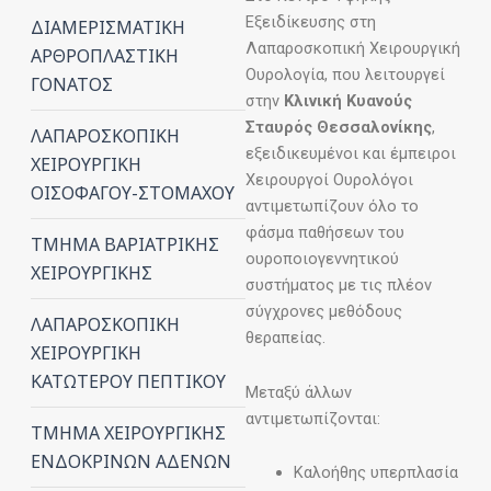
Εξειδίκευσης στη
ΔΙΑΜΕΡΙΣΜΑΤΙΚΗ
Λαπαροσκοπική Χειρουργική
ΑΡΘΡΟΠΛΑΣΤΙΚΗ
Ουρολογία, που λειτουργεί
ΓΟΝΑΤΟΣ
στην
Κλινική Κυανούς
Σταυρός Θεσσαλονίκης
,
ΛΑΠΑΡΟΣΚΟΠΙΚΗ
εξειδικευμένοι και έμπειροι
ΧΕΙΡΟΥΡΓΙΚΗ
Χειρουργοί Ουρολόγοι
ΟΙΣΟΦΑΓΟΥ-ΣΤΟΜΑΧΟΥ
αντιμετωπίζουν όλο το
φάσμα παθήσεων του
ΤΜΗΜΑ ΒΑΡΙΑΤΡΙΚΗΣ
ουροποιογεννητικού
ΧΕΙΡΟΥΡΓΙΚΗΣ
συστήματος με τις πλέον
σύγχρονες μεθόδους
ΛΑΠΑΡΟΣΚΟΠΙΚΗ
θεραπείας.
ΧΕΙΡΟΥΡΓΙΚΗ
ΚΑΤΩΤΕΡΟΥ ΠΕΠΤΙΚΟΥ
Μεταξύ άλλων
αντιμετωπίζονται:
ΤΜΗΜΑ ΧΕΙΡΟΥΡΓΙΚΗΣ
ΕΝΔΟΚΡΙΝΩΝ ΑΔΕΝΩΝ
Καλοήθης υπερπλασία