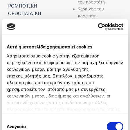
του προστάτη,
ΡΟΜΠΟΤΙΚΗ
Καρκίνος του
ΟΡΘΟΠΑΙΔΙΚΗ
προστάτη,
Όγκοι ουροποιητικού,
ΑΡΘΡΟΣΚΟΠΙΚΗ
Λιθίαση
ΧΕΙΡΟΥΡΓΙΚΗ ΓΟΝΑΤΟΣ,
ουροποιητικού,
ΙΣΧΙΟΥ ΚΑΙ ΩΜΟΥ
Στυτική
Αυτή η ιστοσελίδα χρησιμοποιεί cookies
δυσλειτουργία,
ΑΡΘΡΟΠΛΑΣΤΙΚΗ
Χρησιμοποιούμε cookie για την εξατομίκευση
Υπογονιμότητα,
ΓΟΝΑΤΟΣ, ΙΣΧΙΟΥ, ΩΜΟΥ
περιεχομένου και διαφημίσεων, την παροχή λειτουργιών
Ακράτεια ούρων.
κοινωνικών μέσων και την ανάλυση της
ΚΑΙ ΑΓΚΩΝΑ
επισκεψιμότητάς μας. Επιπλέον, μοιραζόμαστε
Οι επεμβάσεις που
πληροφορίες που αφορούν τον τρόπο που
ΚΕΝΤΡΟ
πραγματοποιούνται ανοιχτά,
χρησιμοποιείτε τον ιστότοπό μας με συνεργάτες
ΑΝΤΙΜΕΤΩΠΙΣΗΣ
λαπαροσκοπικά ή με χρήση
κοινωνικών μέσων, διαφήμισης και αναλύσεων, οι
laser είναι οι εξής:
ΑΙΜΟΡΡΟΪΔΟΠΑΘΕΙΑΣ
οποίοι ενδεχομένως να τις συνδυάσουν με άλλες
ΚΑΙ ΠΕΡΙΠΡΩΚΤΙΚΩΝ
πληροφορίες που τους έχετε παραχωρήσει ή τις οποίες
Γυναικο-ουρολογικές
ΠΑΘΗΣΕΩΝ
έχουν συλλέξει σε σχέση με την από μέρους σας χρήση
επεμβάσεις για την
Επιλογή
των υπηρεσιών τους.
Αναγκαία
ακράτεια ούρων
ΛΑΠΑΡΟΣΚΟΠΙΚΗ
συγκατάθεσης