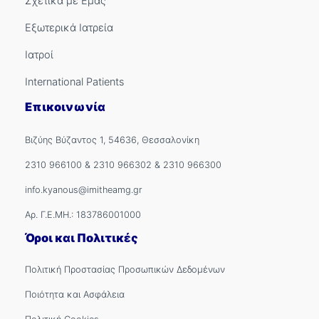
Σχετικά με Εμάς
Εξωτερικά Ιατρεία
Ιατροί
International Patients
Επικοινωνία
Βιζύης Βύζαντος 1, 54636, Θεσσαλονίκη
2310 966100
&
2310 966302
&
2310 966300
info.kyanous@imitheamg.gr
Αρ. Γ.Ε.ΜΗ.: 183786001000
Όροι και Πολιτικές
Πολιτική Προστασίας Προσωπικών Δεδομένων
Ποιότητα και Ασφάλεια