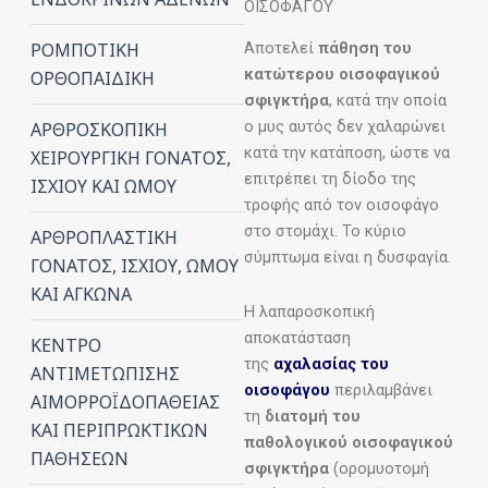
ΟΙΣΟΦΑΓΟΥ
Αποτελεί
πάθηση του
ΡΟΜΠΟΤΙΚΗ
κατώτερου οισοφαγικού
ΟΡΘΟΠΑΙΔΙΚΗ
σφιγκτήρα
, κατά την οποία
ο μυς αυτός δεν χαλαρώνει
ΑΡΘΡΟΣΚΟΠΙΚΗ
κατά την κατάποση, ώστε να
ΧΕΙΡΟΥΡΓΙΚΗ ΓΟΝΑΤΟΣ,
επιτρέπει τη δίοδο της
ΙΣΧΙΟΥ ΚΑΙ ΩΜΟΥ
τροφής από τον οισοφάγο
στο στομάχι. Το κύριο
ΑΡΘΡΟΠΛΑΣΤΙΚΗ
σύμπτωμα είναι η δυσφαγία.
ΓΟΝΑΤΟΣ, ΙΣΧΙΟΥ, ΩΜΟΥ
ΚΑΙ ΑΓΚΩΝΑ
Η λαπαροσκοπική
αποκατάσταση
ΚΕΝΤΡΟ
της
αχαλασίας του
ΑΝΤΙΜΕΤΩΠΙΣΗΣ
οισοφάγου
περιλαμβάνει
ΑΙΜΟΡΡΟΪΔΟΠΑΘΕΙΑΣ
τη
διατομή του
ΚΑΙ ΠΕΡΙΠΡΩΚΤΙΚΩΝ
παθολογικού οισοφαγικού
ΠΑΘΗΣΕΩΝ
σφιγκτήρα
(ορομυοτομή