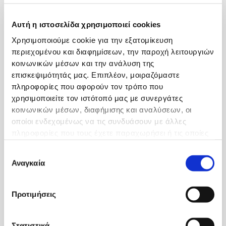
έλκους αντιμετωπίζεται
λαπαροσκοπικά με συρραφή
Αυτή η ιστοσελίδα χρησιμοποιεί cookies
του καθώς και τοποθέτηση
Χρησιμοποιούμε cookie για την εξατομίκευση
εμβαλώματος επιπλόου.
περιεχομένου και διαφημίσεων, την παροχή λειτουργιών
κοινωνικών μέσων και την ανάλυση της
Λαπαροσκοπική αφαίρεση
επισκεψιμότητάς μας. Επιπλέον, μοιραζόμαστε
καλοήθων όγκων του
πληροφορίες που αφορούν τον τρόπο που
στομάχου
χρησιμοποιείτε τον ιστότοπό μας με συνεργάτες
κοινωνικών μέσων, διαφήμισης και αναλύσεων, οι
Καλοήθεις όγκοι του
οποίοι ενδεχομένως να τις συνδυάσουν με άλλες
στομάχου, οι οποίοι δεν
πληροφορίες που τους έχετε παραχωρήσει ή τις οποίες
απαιτούν ογκολογική
έχουν συλλέξει σε σχέση με την από μέρους σας χρήση
εκτομή, μπορούν να
Επιλογή
των υπηρεσιών τους.
Αναγκαία
αφαιρεθούν με ασφάλεια
συγκατάθεσης
λαπαροσκοπικά. Η αφαίρεση
των όγκων αυτών μπορεί να
Προτιμήσεις
γίνει είτε με
εκπυρήνιση
,
οπότε διανοίγεται το
τοίχωμα του στομάχου,
Στατιστικά