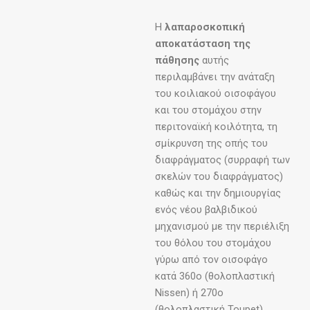
Η
λαπαροσκοπική
αποκατάσταση της
πάθησης
αυτής
περιλαμβάνει την ανάταξη
του κοιλιακού οισοφάγου
και του στομάχου στην
περιτοναϊκή κοιλότητα, τη
σμίκρυνση της οπής του
διαφράγματος (συρραφή των
σκελών του διαφράγματος)
καθώς και την δημιουργίας
ενός νέου βαλβιδικού
μηχανισμού με την περιέλιξη
του θόλου του στομάχου
γύρω από τον οισοφάγο
κατά 360ο (θολοπλαστική
Nissen) ή 270ο
(θολοπλαστική Toupet).