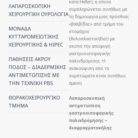
κατά Heller), η οποία
ΛΑΠΑΡΟΣΚΟΠΙΚΗ
συμπληρώνεται συνήθως με
ΧΕΙΡΟΥΡΓΙΚΗ ΟΥΡΟΛΟΓΙΑ
τη δημιουργία μίας πρόσθιας
«βαλβίδας» από τμήμα του
ΜΟΝΑΔΑ
στομάχου
ΚΥΤΤΑΡΟΜΕΙΩΤΙΚΗΣ
(θολοπλαστικήDor) με
ΧΕΙΡΟΥΡΓΙΚΗΣ & HIPEC
σκοπό την αποφυγή
γαστροοισοφαγικής
ΠΑΘΗΣΕΙΣ ΑΚΡΟΥ
παλινδρόμισης. Η
ΠΟΔΟΣ – ΔΙΑΔΕΡΜΙΚΗΣ
ανακούφιση από τα
ΑΝΤΙΜΕΤΩΠΙΣΗΣ ΜΕ
συμπτώματα είναι συνήθως
ΤΗΝ ΤΕΧΝΙΚΗ PBS
άμεση.
ΘΩΡΑΚΟΧΕΙΡΟΥΡΓΙΚΟ
Λαπαροσκοπική
ΤΜΗΜΑ
αντιμετώπιση
γαστροοισοφαγικής
παλινδρόμησης –
διαφραγματοκήλης