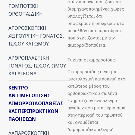
ετών και άνω που ζουν σε
ΡΟΜΠΟΤΙΚΗ
βιομηχανοποιημένες χώρες
ΟΡΘΟΠΑΙΔΙΚΗ
υπολογίζεται ότι
υποφέρουν ή υπέφεραν στο
ΑΡΘΡΟΣΚΟΠΙΚΗ
παρελθόν από συμπτώματα
ΧΕΙΡΟΥΡΓΙΚΗ ΓΟΝΑΤΟΣ,
που σχετίζονται με την
ΙΣΧΙΟΥ ΚΑΙ ΩΜΟΥ
αιμορροϊδοπάθεια.
ΑΡΘΡΟΠΛΑΣΤΙΚΗ
Τι είναι οι αιμορροΐδες;
ΓΟΝΑΤΟΣ, ΙΣΧΙΟΥ, ΩΜΟΥ
Οι αιμορροΐδες είναι μια
ΚΑΙ ΑΓΚΩΝΑ
φυσιολογική κατασκευή στο
κατώτερο μέρος του
ΚΕΝΤΡΟ
ορθοπρωκτικού σωλήνα.
ΑΝΤΙΜΕΤΩΠΙΣΗΣ
Σχηματίζουν ένα πλέγμα
ΑΙΜΟΡΡΟΪΔΟΠΑΘΕΙΑΣ
αγγείων που μεταφέρει αίμα
ΚΑΙ ΠΕΡΙΠΡΩΚΤΙΚΩΝ
στην περιοχή του πρωκτού
ΠΑΘΗΣΕΩΝ
και ονομάζεται
“αιμορροϊδικό πλέγμα”.
ΛΑΠΑΡΟΣΚΟΠΙΚΗ