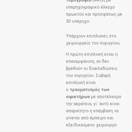
τομογραφία
(MRI)ή με
υπερηχογραφικό έλεγχο
πρωκτού και προσφάτως με
3D υπέρηχο.
Υπάρχουν επιπλοκές στο
χειρουργείο του συριγγίου;
Η πρώτη επιπλοκή είναι η
επανεμφάνιση, αν δεν
βρεθούν οι διακλαδώσεις
του συριγγίου. Σοβαρή
επιπλοκή είναι
ο
τραυματισμός των
σφικτήρων
με αποτέλεσμα
την ακράτεια, γι΄ αυτό είναι
απαραίτητο η επέμβαση να
γίνεται από έμπειρο και
εξειδικεύμενο χειρουργό.