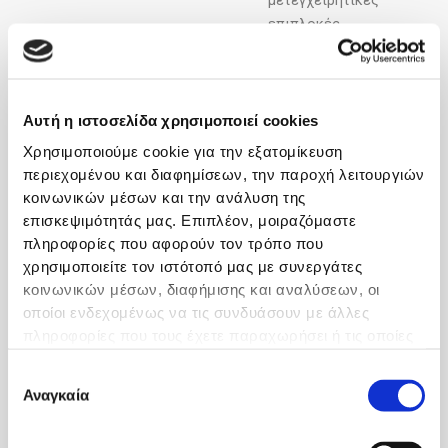
μετεγχειρητικές
επιπλοκές
Ποια είναι η καλύτερη
μέθοδος για την
αντιμετώπιση των
Αυτή η ιστοσελίδα χρησιμοποιεί cookies
αιμορροΐδων;
Χρησιμοποιούμε cookie για την εξατομίκευση
περιεχομένου και διαφημίσεων, την παροχή λειτουργιών
Νομίζω ότι ο ασθενής θα
κοινωνικών μέσων και την ανάλυση της
πρέπει να επιλέξει τον
επισκεψιμότητάς μας. Επιπλέον, μοιραζόμαστε
ειδικό χειρουργό και όχι τη
πληροφορίες που αφορούν τον τρόπο που
μέθοδο. Αυτός θα εκτιμήσει,
χρησιμοποιείτε τον ιστότοπό μας με συνεργάτες
θα προτείνει και θα
κοινωνικών μέσων, διαφήμισης και αναλύσεων, οι
αποφασίσει ακόμη και
οποίοι ενδεχομένως να τις συνδυάσουν με άλλες
συνδυασμό μεθόδων. Γι’
πληροφορίες που τους έχετε παραχωρήσει ή τις οποίες
αυτό πρέπει να είναι
έχουν συλλέξει σε σχέση με την από μέρους σας χρήση
έμπειρος και ειδικός.
Επιλογή
των υπηρεσιών τους.
Αναγκαία
συγκατάθεσης
Υπάρχει αντένδειξη της
μεθόδου με την απολίνωση