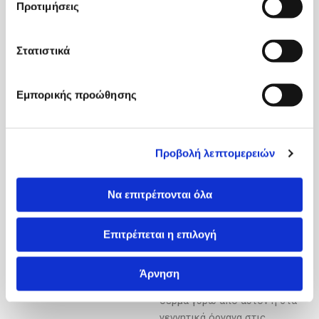
Προτιμήσεις
υπερήχων; Όχι, καμία
αντένδειξη σε αντίθεση με
όλες τις άλλες
Στατιστικά
τεχνικές.Κονδυλώματα του
πρωκτού
Εμπορικής προώθησης
Τι είναι τα κονδυλώματα του
πρωκτού;
Προβολή λεπτομερειών
Τα
κονδυλώματα του
πρωκτού
είναι μια από τις
Να επιτρέπονται όλα
εκδηλώσεις του ιού HPV
(ιός των θηλωμάτων).
Πρόκειται για μερικά μικρά ή
Επιτρέπεται η επιλογή
μεγάλα μορφώματα που
εμφανίζονται κυρίως γύρω
Άρνηση
από τον πρωκτό και το
δέρμα γύρω από αυτόν ή στα
γεννητικά όργανα στις