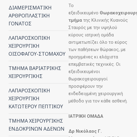
Το
ΔΙΑΜΕΡΙΣΜΑΤΙΚΗ
εξειδικευμένο
Θωρακοχειρουρ
ΑΡΘΡΟΠΛΑΣΤΙΚΗ
τμήμα
της Κλινικής Κυανούς
ΓΟΝΑΤΟΣ
Σταυρός με την υψηλού
κύρους ιατρική ομάδα
ΛΑΠΑΡΟΣΚΟΠΙΚΗ
αντιμετωπίζει όλο το εύρος
ΧΕΙΡΟΥΡΓΙΚΗ
των παθήσεων θώρακος, με
ΟΙΣΟΦΑΓΟΥ-ΣΤΟΜΑΧΟΥ
προηγμένες κι ελάχιστα
επεμβατικές τεχνικές. Οι
ΤΜΗΜΑ ΒΑΡΙΑΤΡΙΚΗΣ
εξειδικευμένοι
ΧΕΙΡΟΥΡΓΙΚΗΣ
θωρακοχειρουργοί
προσφέρουν την
ΛΑΠΑΡΟΣΚΟΠΙΚΗ
ενδεδειγμένη χειρουργική
ΧΕΙΡΟΥΡΓΙΚΗ
μέθοδο για τον κάθε ασθενή.
ΚΑΤΩΤΕΡΟΥ ΠΕΠΤΙΚΟΥ
ΙΑΤΡΙΚΗ ΟΜΑΔΑ
ΤΜΗΜΑ ΧΕΙΡΟΥΡΓΙΚΗΣ
ΕΝΔΟΚΡΙΝΩΝ ΑΔΕΝΩΝ
Δρ Νικόλαος Γ.