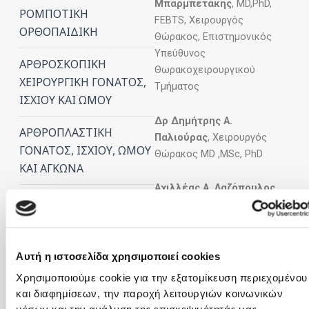
Μπαρμπετάκης
, MD,PhD,
ΡΟΜΠΟΤΙΚΗ
FEBTS, Χειρουργός
ΟΡΘΟΠΑΙΔΙΚΗ
Θώρακος, Επιστημονικός
Υπεύθυνος
ΑΡΘΡΟΣΚΟΠΙΚΗ
Θωρακοχειρουργικού
ΧΕΙΡΟΥΡΓΙΚΗ ΓΟΝΑΤΟΣ,
Τμήματος
ΙΣΧΙΟΥ ΚΑΙ ΩΜΟΥ
Δρ Δημήτρης Α.
ΑΡΘΡΟΠΛΑΣΤΙΚΗ
Παλιούρας
, Χειρουργός
ΓΟΝΑΤΟΣ, ΙΣΧΙΟΥ, ΩΜΟΥ
Θώρακος MD ,MSc, PhD
ΚΑΙ ΑΓΚΩΝΑ
Αχιλλέας Α. Λαζόπουλος
,
ΚΕΝΤΡΟ
Χειρουργός Θώρακος MD
ΑΝΤΙΜΕΤΩΠΙΣΗΣ
,MSc.
ΑΙΜΟΡΡΟΪΔΟΠΑΘΕΙΑΣ
ΚΑΙ ΠΕΡΙΠΡΩΚΤΙΚΩΝ
Νικόλαος
Αυτή η ιστοσελίδα χρησιμοποιεί cookies
ΠΑΘΗΣΕΩΝ
Δημητρέλλος,
είδ.
Χρησιμοποιούμε cookie για την εξατομίκευση περιεχομένου
Χειρουργός Θώρακος.
και διαφημίσεων, την παροχή λειτουργιών κοινωνικών
ΛΑΠΑΡΟΣΚΟΠΙΚΗ