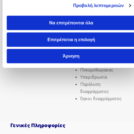
(σκαφοειδής /
Προβολή λεπτομερειών
τροπιδοειδής
θώρακας)
Να επιτρέπονται όλα
Υποτροπιάζουσες
Πλευριτικές
Επιτρέπεται η επιλογή
Συλλογές
Χειρουργική και
ενδοσκοπική
Άρνηση
αντιμετώπιση Χ.Α.Π.
Πνευμοθώρακας
Υπεριδρωσία
Παράλυση
διαφράγματος
Όγκοι διαφράγματος
Γενικές Πληροφορίες