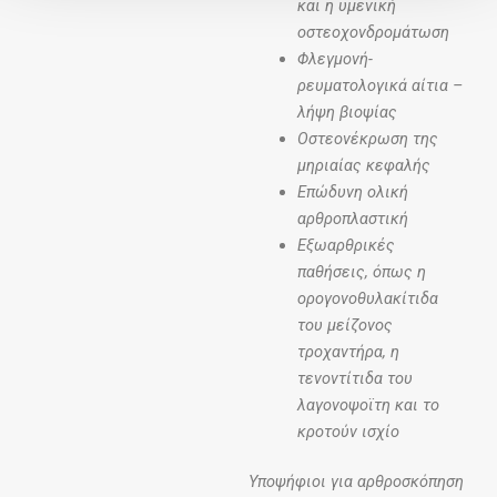
και η υμενική
οστεοχονδρομάτωση
Φλεγμονή-
ρευματολογικά αίτια –
λήψη βιοψίας
Οστεονέκρωση της
μηριαίας κεφαλής
Επώδυνη ολική
αρθροπλαστική
Εξωαρθρικές
παθήσεις, όπως η
ορογονοθυλακίτιδα
του μείζονος
τροχαντήρα, η
τενοντίτιδα του
λαγονοψοϊτη και το
κροτούν ισχίο
Υποψήφιοι για αρθροσκόπηση