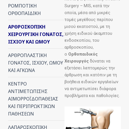
ΡΟΜΠΟΤΙΚΗ
Surgery – MIS, κατά την
οποία, μέσα από μικρές
ΟΡΘΟΠΑΙΔΙΚΗ
τομές μεγέθους περίπου
ΑΡΘΡΟΣΚΟΠΙΚΗ
μισού εκατοστού, με τη
χρήση ειδικού άκαμπτου
ΧΕΙΡΟΥΡΓΙΚΗ ΓΟΝΑΤΟΣ,
ενδοσκοπίου, του
ΙΣΧΙΟΥ ΚΑΙ ΩΜΟΥ
αρθροσκοπίου,
ο
Ορθοπαιδικός
ΑΡΘΡΟΠΛΑΣΤΙΚΗ
Χειρουργός
δύναται να
ΓΟΝΑΤΟΣ, ΙΣΧΙΟΥ, ΩΜΟΥ
εξετάσει λεπτομερώς την
ΚΑΙ ΑΓΚΩΝΑ
άρθρωση και κατόπιν με τη
βοήθεια ειδικών εργαλείων
ΚΕΝΤΡΟ
να αντιμετωπίσει διάφορα
ΑΝΤΙΜΕΤΩΠΙΣΗΣ
προβλήματα και παθολογίες.
ΑΙΜΟΡΡΟΪΔΟΠΑΘΕΙΑΣ
ΚΑΙ ΠΕΡΙΠΡΩΚΤΙΚΩΝ
ΠΑΘΗΣΕΩΝ
ΛΑΠΑΡΟΣΚΟΠΙΚΗ