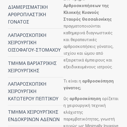
Αρθροσκοπήσεων της
ΔΙΑΜΕΡΙΣΜΑΤΙΚΗ
Κλινικής Κυανούς
ΑΡΘΡΟΠΛΑΣΤΙΚΗ
Σταυρός Θεσσαλονίκης
ΓΟΝΑΤΟΣ
πραγματοποιούνται
καθημερινά διαγνωστικές
ΛΑΠΑΡΟΣΚΟΠΙΚΗ
και θεραπευτικές
ΧΕΙΡΟΥΡΓΙΚΗ
αρθροσκοπήσεις γόνατος,
ΟΙΣΟΦΑΓΟΥ-ΣΤΟΜΑΧΟΥ
ισχίου και ώμου από
εξαιρετικά έμπειρους και
ΤΜΗΜΑ ΒΑΡΙΑΤΡΙΚΗΣ
εξειδικευμένους ιατρούς.
ΧΕΙΡΟΥΡΓΙΚΗΣ
Τι είναι η
αρθροσκόπηση
ΛΑΠΑΡΟΣΚΟΠΙΚΗ
γόνατος;
ΧΕΙΡΟΥΡΓΙΚΗ
ΚΑΤΩΤΕΡΟΥ ΠΕΠΤΙΚΟΥ
Ως
αρθροσκόπηση
ορίζεται
η χειρουργική τεχνική
ΤΜΗΜΑ ΧΕΙΡΟΥΡΓΙΚΗΣ
ελάχιστης
ΕΝΔΟΚΡΙΝΩΝ ΑΔΕΝΩΝ
παρεμβατικότητας, γνωστή
κοινώς ως Minimally Invasive