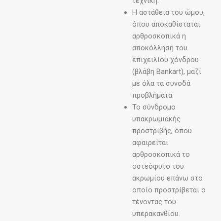
τεχνική.
Η αστάθεια του ώμου,
όπου αποκαθίσταται
αρθροσκοπικά η
αποκόλληση του
επιχειλίου χόνδρου
(βλάβη Bankart), μαζί
με όλα τα συνοδά
προβλήματα.
Το σύνδρομο
υπακρωμιακής
προστριβής, όπου
αφαιρείται
αρθροσκοπικά το
οστεόφυτο του
ακρωμίου επάνω στο
οποίο προστρίβεται ο
τένοντας του
υπερακανθίου.