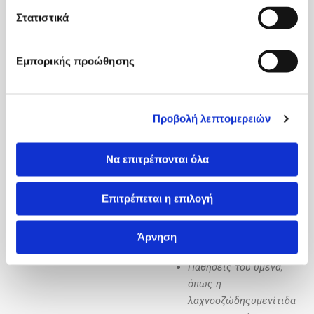
μηροκοτυλιαία
Στατιστικά
πρόσκρουση και η ρήξη
του επιχείλιου
Εμπορικής προώθησης
χόνδρου
Εκφυλιστικές
παθήσεις, όπως η
βλάβη του αρθρικού
Προβολή λεπτομερειών
χόνδρου-αρθρίτιδα
Τραυματικές βλάβες
Να επιτρέπονται όλα
του χόνδρου και ρήξη
του στρογγύλου
Επιτρέπεται η επιλογή
συνδέσμου
Αστάθεια-θυλακικές
βλάβες
Άρνηση
Ελεύθερα σώματα
Παθήσεις του υμένα,
όπως η
λαχνοοζώδηςυμενίτιδα