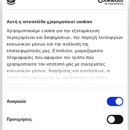
δύσκολος, αφού τα αιτία
είναι πολλά και μπορεί να
είναι εξωαρθρικά ή
Αυτή η ιστοσελίδα χρησιμοποιεί cookies
ενδαρθρικά.
Χρησιμοποιούμε cookie για την εξατομίκευση
περιεχομένου και διαφημίσεων, την παροχή λειτουργιών
Για να τεθεί η διάγνωση
κοινωνικών μέσων και την ανάλυση της
απαραίτητες -πέραν του
επισκεψιμότητάς μας. Επιπλέον, μοιραζόμαστε
ιστορικού και της κλινικής
πληροφορίες που αφορούν τον τρόπο που
εξέτασης- είναι και μια
χρησιμοποιείτε τον ιστότοπό μας με συνεργάτες
σειρά από απεικονιστικές
κοινωνικών μέσων, διαφήμισης και αναλύσεων, οι
εξετάσεις (μαγνητική
οποίοι ενδεχομένως να τις συνδυάσουν με άλλες
τομογραφία, αξονική
πληροφορίες που τους έχετε παραχωρήσει ή τις οποίες
τομογραφία κτλ).
έχουν συλλέξει σε σχέση με την από μέρους σας χρήση
Επιλογή
των υπηρεσιών τους.
Αναγκαία
συγκατάθεσης
Ποιες είναι οι ενδείξεις για
την αρθροσκόπηση του
ισχίου
Προτιμήσεις
Παθήσεις όπως η