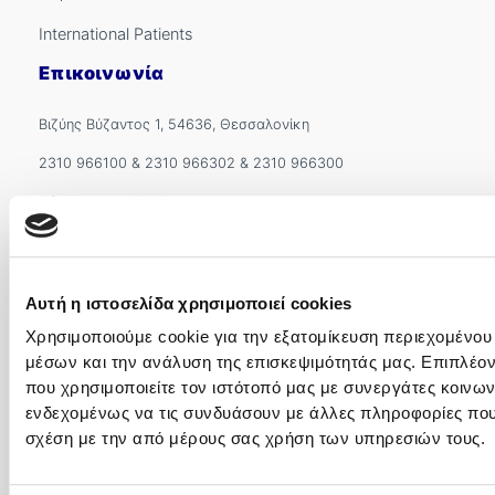
International Patients
Επικοινωνία
Βιζύης Βύζαντος 1, 54636, Θεσσαλονίκη
2310 966100
&
2310 966302
&
2310 966300
info.kyanous@imitheamg.gr
Αρ. Γ.Ε.ΜΗ.: 183786001000
Όροι και Πολιτικές
Αυτή η ιστοσελίδα χρησιμοποιεί cookies
Πολιτική Προστασίας Προσωπικών Δεδομένων
Χρησιμοποιούμε cookie για την εξατομίκευση περιεχομένου
μέσων και την ανάλυση της επισκεψιμότητάς μας. Επιπλέο
Ποιότητα και Ασφάλεια
που χρησιμοποιείτε τον ιστότοπό μας με συνεργάτες κοινων
Πολιτική Cookies
ενδεχομένως να τις συνδυάσουν με άλλες πληροφορίες που 
σχέση με την από μέρους σας χρήση των υπηρεσιών τους.
Όροι χρήσης
Όροι Συμμετοχής Διαγωνισμού