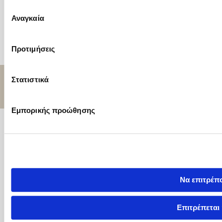
Επιλογή
Πολιτική Βίας & Παρενόχλησης
Αναγκαία
συγκατάθεσης
Cookiebot declaration
Προτιμήσεις
Copyright © 2026 by Imithea Medical Group
Στατιστικά
handcrafted by
Εμπορικής προώθησης
Να επιτρέπ
Επιτρέπεται 