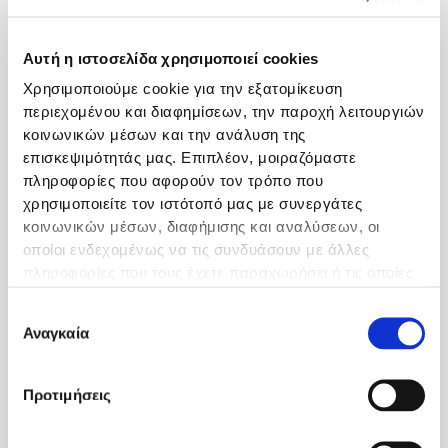
τριχοειδοσκόπηση
Αυτή η ιστοσελίδα χρησιμοποιεί cookies
Επιστημονικός συνεργάτης
στην
Α Πανεπιστημιακή
Χρησιμοποιούμε cookie για την εξατομίκευση
Παθολογική κλινική Αχεπα
περιεχομένου και διαφημίσεων, την παροχή λειτουργιών
από το 2007-2012 με
κοινωνικών μέσων και την ανάλυση της
αντικείμενο διδακτορικής
επισκεψιμότητάς μας. Επιπλέον, μοιραζόμαστε
πληροφορίες που αφορούν τον τρόπο που
διατριβής
χρησιμοποιείτε τον ιστότοπό μας με συνεργάτες
κοινωνικών μέσων, διαφήμισης και αναλύσεων, οι
<<Μεταβολές των μορίων
οποίοι ενδεχομένως να τις συνδυάσουν με άλλες
προσκόλλησης και του
πληροφορίες που τους έχετε παραχωρήσει ή τις οποίες
αγγειακού ενδοθηλιακού
έχουν συλλέξει σε σχέση με την από μέρους σας χρήση
αυξητικού παράγοντα,μετά
Επιλογή
των υπηρεσιών τους.
από χορήγηση αντι-ΤΝF
Αναγκαία
συγκατάθεσης
παραγόντων σε ασθενείς με
ψωριασική αρθρίτιδα>>
Προτιμήσεις
Ερευνητικές Εργασίες: