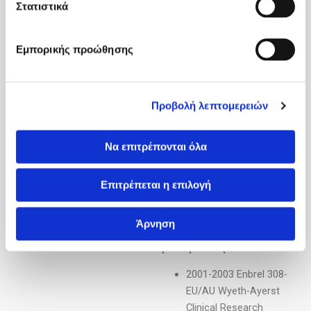
Στατιστικά
Normal circulating serum
amyloid P component
concentration in systemic
Εμπορικής προώθησης
sclerosis.
Tennent GA, Dziadzio
Προβολή λεπτομερειών
M, Triantafillidou E, Davies P,
Gallimore JR, Denton CP,
Pepys MB.
Να επιτρέπονται όλα
Arthritis Rheum. 2007
Επιτρέπεται η επιλογή
Jun;56(6):2013-7.
Άρνηση
Συμμετοχή σε διεθνή
ερευνητικά πρωτόκολλα
:
2001-2003 Enbrel 308-
EU/AU Wyeth-Ayerst
Clinical Research