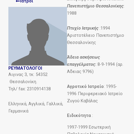
Ιατροι
Πανεπιστήμιο Θεσσαλονίκης
:
1988
Πτυχίο Ιατρικής
:1994
Αριστοτέλειο Πανεπιστήμιο
Θεσσαλονίκης
Άδεια ασκήσεως
επαγγέλματος
:
8-9-1994 (αρ.
ΡΕΥΜΑΤΟΛΟΓΟΙ
Αδειας 9796)
Αιγινας 3, τκ: 54352
Θεσσαλονίκη.
Αγροτικό Ιατρείο
: 1995-
Τηλ/ fax: 2310914138
1996 Περιφερειακό Ιατρείο
Zυγού Καβάλας
Ελληνικά, Αγγλικά, Γαλλικά,
Γερμανικά
Ειδικότητα
:
1997-1999 Εσωτερική