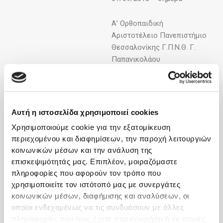
Α’ Ορθοπαιδική
Αριστοτέλειο Πανεπιστήμιο
Θεσσαλονίκης Γ.Π.Ν.Θ. Γ.
Παπανικολάου
Ειδικευόμενος
28/02/2013 – 30/08/2018
Ορθοπαιδική Γ.Ν. Βέροιας
Αυτή η ιστοσελίδα χρησιμοποιεί cookies
Ειδικευόμενος
Χρησιμοποιούμε cookie για την εξατομίκευση
12/10/2012 – 27/02/2013
περιεχομένου και διαφημίσεων, την παροχή λειτουργιών
κοινωνικών μέσων και την ανάλυση της
Π.Ι. Καστανούσας (Ν.
επισκεψιμότητάς μας. Επιπλέον, μοιραζόμαστε
Σερρών)
πληροφορίες που αφορούν τον τρόπο που
Υπηρεσία Υπαίθρου –
χρησιμοποιείτε τον ιστότοπό μας με συνεργάτες
Αγροτικός Ιατρός
κοινωνικών μέσων, διαφήμισης και αναλύσεων, οι
13/02/2012 – 12/10/2012
οποίοι ενδεχομένως να τις συνδυάσουν με άλλες
πληροφορίες που τους έχετε παραχωρήσει ή τις οποίες