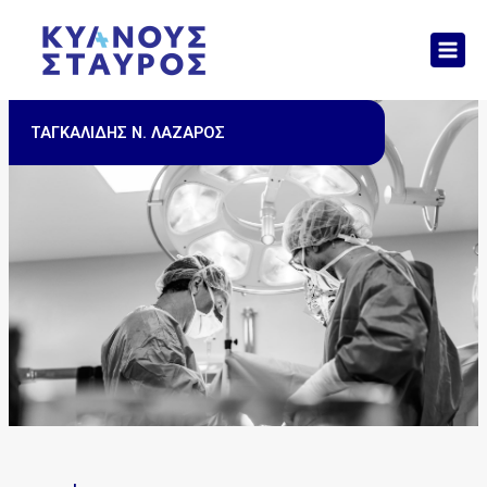
Μετάβαση
Mai
στο
Men
περιεχόμενο
ΤΑΓΚΑΛΙΔΗΣ Ν. ΛΑΖΑΡΟΣ