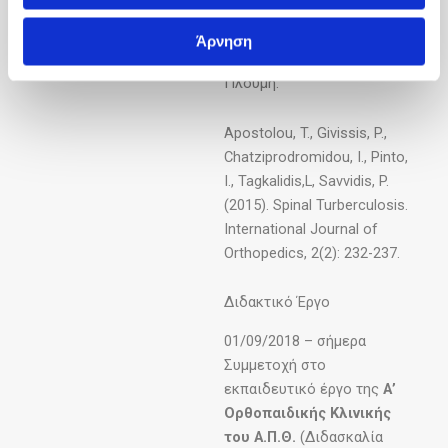
Αναπληρωτή Καθηγητή του
Τμηματος Φυσικής Ιατρικής
Άρνηση
Αποκατάστασης κ. Αβραάμ
Πλούμη.
Apostolou, T., Givissis, P.,
Chatziprodromidou, I., Pinto,
I., Tagkalidis,L, Savvidis, P.
(2015). Spinal Turberculosis.
International Journal of
Orthopedics, 2(2): 232-237.
Διδακτικό Έργο
01/09/2018 – σήμερα
Συμμετοχή στο
εκπαιδευτικό έργο της
Α’
Ορθοπαιδικής Κλινικής
του Α.Π.Θ.
(Διδασκαλία