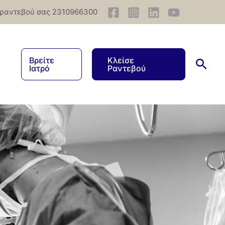
 ραντεβού σας 2310966300
Βρείτε
Κλείσε
Ιατρό
Ραντεβού