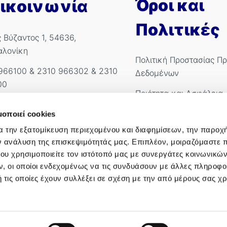
Όροι και
ικοινωνία
Πολιτικές
ς Βύζαντος 1, 54636,
αλονίκη
Πολιτική Προστασίας Π
966100
&
2310 966302
&
2310
Δεδομένων
00
Ποιότητα και Ασφάλεια
kyanous@imitheamg.gr
Πολιτική Cookies
μοποιεί cookies
.Ε.ΜΗ.: 183786001000
α την εξατομίκευση περιεχομένου και διαφημίσεων, την παροχ
Όροι χρήσης
ν ανάλυση της επισκεψιμότητάς μας. Επιπλέον, μοιραζόμαστε 
Όροι Συμμετοχής Διαγω
ου χρησιμοποιείτε τον ιστότοπό μας με συνεργάτες κοινωνικώ
, οι οποίοι ενδεχομένως να τις συνδυάσουν με άλλες πληροφο
Πολιτική Βίας & Παρεν
 τις οποίες έχουν συλλέξει σε σχέση με την από μέρους σας χ
Cookiebot declaration