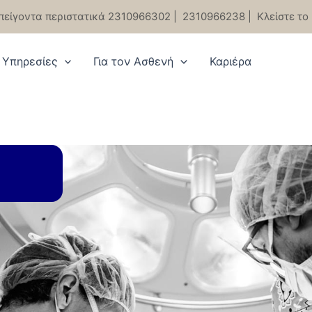
πείγοντα περιστατικά 2310966302
|
2310966238
|
Κλείστε το
Υπηρεσίες
Για τον Ασθενή
Καριέρα