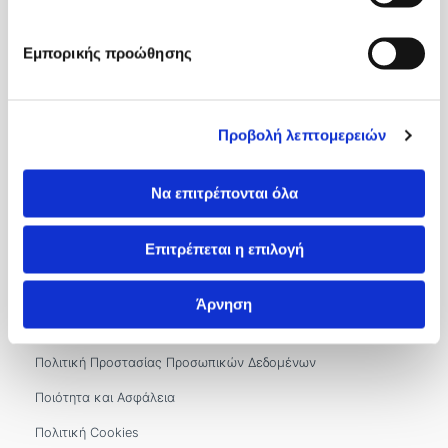
Εξωτερικά Ιατρεία
Εμπορικής προώθησης
Ιατροί
International Patients
Επικοινωνία
Προβολή λεπτομερειών
Βιζύης Βύζαντος 1, 54636, Θεσσαλονίκη
Να επιτρέπονται όλα
2310 966100
&
2310 966302
&
2310 966300
Επιτρέπεται η επιλογή
info.kyanous@imitheamg.gr
Αρ. Γ.Ε.ΜΗ.: 183786001000
Άρνηση
Όροι και Πολιτικές
Πολιτική Προστασίας Προσωπικών Δεδομένων
Ποιότητα και Ασφάλεια
Πολιτική Cookies