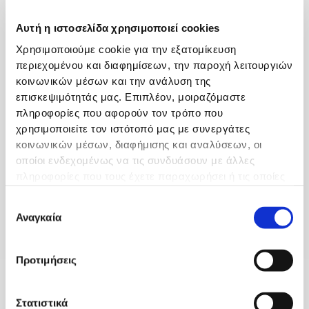
Ιατροι
ΠΕΛΛΙΟΣ ΣΤΑΥΡΟΣ
Αυτή η ιστοσελίδα χρησιμοποιεί cookies
ΟΡΘΟΠΑΙΔΙΚΟΣ ΧΕΙΡΟΥΡΓΟΣ
Χρησιμοποιούμε cookie για την εξατομίκευση
περιεχομένου και διαφημίσεων, την παροχή λειτουργιών
κοινωνικών μέσων και την ανάλυση της
επισκεψιμότητάς μας. Επιπλέον, μοιραζόμαστε
πληροφορίες που αφορούν τον τρόπο που
χρησιμοποιείτε τον ιστότοπό μας με συνεργάτες
κοινωνικών μέσων, διαφήμισης και αναλύσεων, οι
οποίοι ενδεχομένως να τις συνδυάσουν με άλλες
πληροφορίες που τους έχετε παραχωρήσει ή τις οποίες
έχουν συλλέξει σε σχέση με την από μέρους σας χρήση
Επιλογή
των υπηρεσιών τους.
Αναγκαία
συγκατάθεσης
ΟΡΘΟΠΑΙΔΙΚΟΙ ΧΕΙΡΟΥΡΓΟΙ
Προτιμήσεις
Γενικές Πληροφορίες
Σχετικά με Εμάς
Στατιστικά