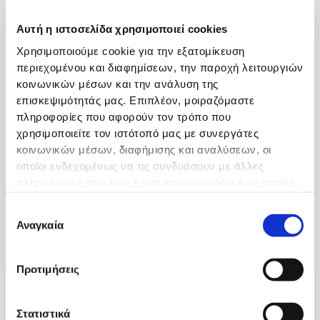
Ιατροι
Αυτή η ιστοσελίδα χρησιμοποιεί cookies
Χρησιμοποιούμε cookie για την εξατομίκευση
περιεχομένου και διαφημίσεων, την παροχή λειτουργιών
κοινωνικών μέσων και την ανάλυση της
επισκεψιμότητάς μας. Επιπλέον, μοιραζόμαστε
πληροφορίες που αφορούν τον τρόπο που
χρησιμοποιείτε τον ιστότοπό μας με συνεργάτες
κοινωνικών μέσων, διαφήμισης και αναλύσεων, οι
οποίοι ενδεχομένως να τις συνδυάσουν με άλλες
πληροφορίες που τους έχετε παραχωρήσει ή τις οποίες
έχουν συλλέξει σε σχέση με την από μέρους σας χρήση
Επιλογή
των υπηρεσιών τους.
Αναγκαία
συγκατάθεσης
ΔΕΡΜΑΤΟΛΟΓΟΣ
Προτιμήσεις
Γενικές Πληροφορίες
Σχετικά με Εμάς
Στατιστικά