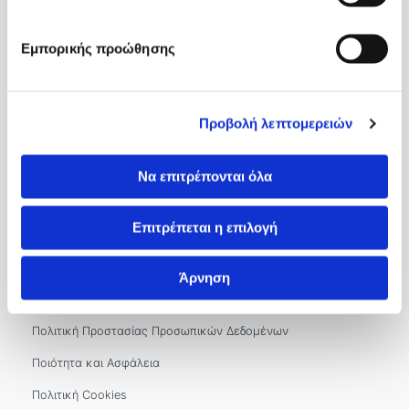
Εξωτερικά Ιατρεία
Εμπορικής προώθησης
Ιατροί
International Patients
Επικοινωνία
Προβολή λεπτομερειών
Βιζύης Βύζαντος 1, 54636, Θεσσαλονίκη
Να επιτρέπονται όλα
2310 966100
&
2310 966302
&
2310 966300
Επιτρέπεται η επιλογή
info.kyanous@imitheamg.gr
Αρ. Γ.Ε.ΜΗ.: 183786001000
Άρνηση
Όροι και Πολιτικές
Πολιτική Προστασίας Προσωπικών Δεδομένων
Ποιότητα και Ασφάλεια
Πολιτική Cookies