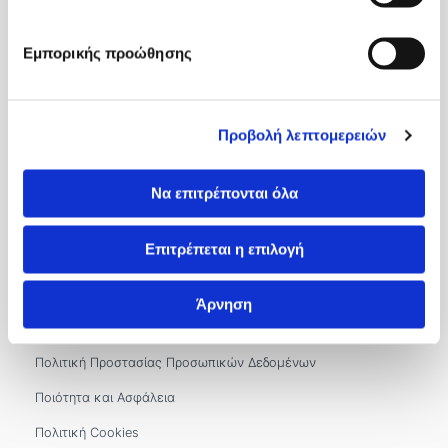
Εξωτερικά Ιατρεία
Εμπορικής προώθησης
Ιατροί
International Patients
Επικοινωνία
Προβολή λεπτομερειών
Βιζύης Βύζαντος 1, 54636, Θεσσαλονίκη
Να επιτρέπονται όλα
2310 966100
&
2310 966302
&
2310 966300
Επιτρέπεται η επιλογή
info.kyanous@imitheamg.gr
Αρ. Γ.Ε.ΜΗ.: 183786001000
Άρνηση
Όροι και Πολιτικές
Πολιτική Προστασίας Προσωπικών Δεδομένων
Ποιότητα και Ασφάλεια
Πολιτική Cookies