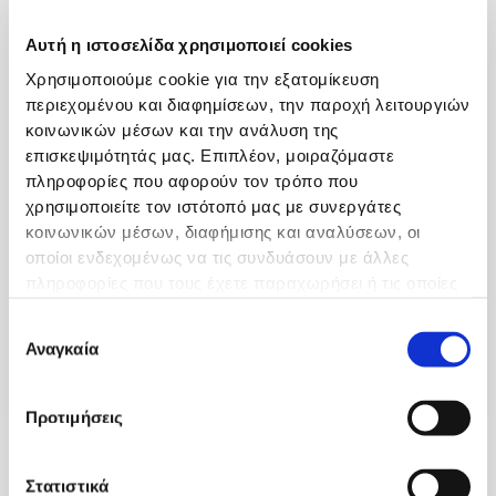
Ιατροι
Αυτή η ιστοσελίδα χρησιμοποιεί cookies
Χρησιμοποιούμε cookie για την εξατομίκευση
περιεχομένου και διαφημίσεων, την παροχή λειτουργιών
κοινωνικών μέσων και την ανάλυση της
επισκεψιμότητάς μας. Επιπλέον, μοιραζόμαστε
πληροφορίες που αφορούν τον τρόπο που
χρησιμοποιείτε τον ιστότοπό μας με συνεργάτες
κοινωνικών μέσων, διαφήμισης και αναλύσεων, οι
οποίοι ενδεχομένως να τις συνδυάσουν με άλλες
πληροφορίες που τους έχετε παραχωρήσει ή τις οποίες
έχουν συλλέξει σε σχέση με την από μέρους σας χρήση
Επιλογή
των υπηρεσιών τους.
Αναγκαία
συγκατάθεσης
ΓΑΣΤΡΕΝΤΕΡΟΛΟΓΟΙ
Προτιμήσεις
Γενικές Πληροφορίες
Σχετικά με Εμάς
Στατιστικά