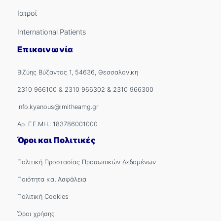
Ιατροί
International Patients
Επικοινωνία
Βιζύης Βύζαντος 1, 54636, Θεσσαλονίκη
2310 966100
&
2310 966302
&
2310 966300
info.kyanous@imitheamg.gr
Αρ. Γ.Ε.ΜΗ.: 183786001000
Όροι και Πολιτικές
Πολιτική Προστασίας Προσωπικών Δεδομένων
Ποιότητα και Ασφάλεια
Πολιτική Cookies
Όροι χρήσης