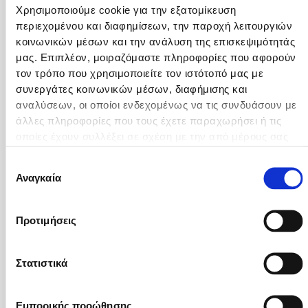
Χρησιμοποιούμε cookie για την εξατομίκευση
PANITUMUMAB. 16ο
περιεχομένου και διαφημίσεων, την παροχή λειτουργιών
Πανελλήνιο Συνέδριο
κοινωνικών μέσων και την ανάλυση της επισκεψιμότητάς
Κλινικής Ογκολογίας (2010)
μας. Επιπλέον, μοιραζόμαστε πληροφορίες που αφορούν
τον τρόπο που χρησιμοποιείτε τον ιστότοπό μας με
Α. Φωταρέλλη, Κ.
συνεργάτες κοινωνικών μέσων, διαφήμισης και
Ζουριδάκης, Π.
αναλύσεων, οι οποίοι ενδεχομένως να τις συνδυάσουν με
Παρασκευόπουλοςκά. ΜΗ
άλλες πληροφορίες που τους έχετε παραχωρήσει ή τις
ΜΙΚΡΟΚΥΤΤΑΤΙΚΟΣ
οποίες έχουν συλλέξει σε σχέση με την από μέρους σας
ΚΑΡΚΙΝΟΣ ΠΝΕΥΜΟΝΑ-ΙΔΙΑ
χρήση των υπηρεσιών τους.
ΠΕΡΙΠΤΩΣΗ ΠΛΗΡΗΣ
Επιλογή
Αναγκαία
ΥΦΕΣΗΣ ΤΗΣ ΝΟΣΟΥ ΜΕΤΑ
συγκατάθεσης
ΧΗΜΕΙΟΘΕΡΑΠΕΙΑ /
ΑΚΤΙΝΟΘΕΡΑΠΕΙΑ. 16ο
Προτιμήσεις
Πανελλήνιο Συνέδριο
Κλινικής Ογκολογίας (2010)
Στατιστικά
Κ. Ζουριδάκης, Π.
Παρασκευόπουλος κά.
Εμπορικής προώθησης