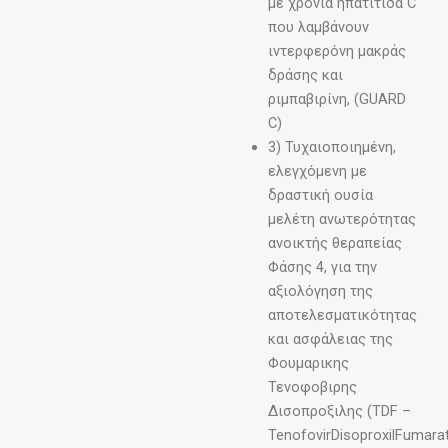
με χρόνια ηπατίτιδα C
που λαμβάνουν
ιντερφερόνη μακράς
δράσης και
ριμπαβιρίνη, (GUARD
C)
3) Τυχαιοποιημένη,
ελεγχόμενη με
δραστική ουσία
μελέτη ανωτερότητας
ανοικτής θεραπείας
Φάσης 4, για την
αξιολόγηση της
αποτελεσματικότητας
και ασφάλειας της
Φουμαρικης
Τενοφοβιρης
Δισοπροξιλης (TDF –
TenofovirDisoproxilFumara