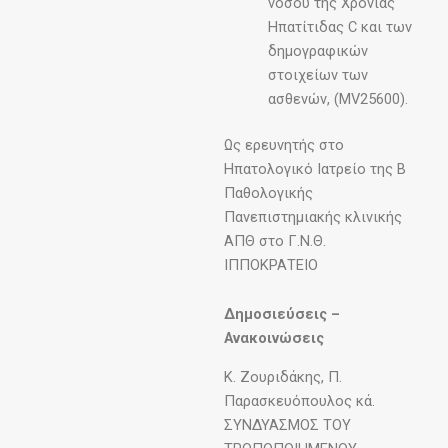
νόσου της Χρόνιας
Ηπατίτιδας C και των
δημογραφικών
στοιχείων των
ασθενών, (MV25600).
Ως ερευνητής στο
Ηπατολογικό Ιατρείο της Β
Παθολογικής
Πανεπιστημιακής κλινικής
ΑΠΘ στο Γ.Ν.Θ.
ΙΠΠΟΚΡΑΤΕΙΟ
Δημοσιεύσεις –
Ανακοινώσεις
Κ. Ζουριδάκης, Π.
Παρασκευόπουλος κά.
ΣΥΝΔΥΑΣΜΟΣ ΤΟΥ