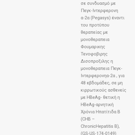
σε συνδυασμό με
Πεγκ-Ιντερφερονη
α-2α (Pegasys) έναντι
του προτύπου
θεραπείας με
μονοθεραπεια
Φουμαρικης
Τενοφοβιρης
Δισοπροξιλης η
μονοθεραπεια Πεγκ-
Ιντερφερονηα-2α , για
48 εβδομάδες, σε μη
κιρρωτικούς ασθενείς
με HBeAg- θετική η
HBeAg-αρνητική
Χρόνια Ηπατίτιδα Β
(CHB –
ChronicHepatitis B),
(GS-US-174-0149)