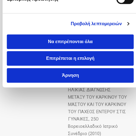
ΘΕΡΑΠΕΙΑ ΜΕ ΤΟΝ ANTI-
EGFR ΠΑΡΑΓΟΝΤΑ
PANITUMUMAB ΣΕ
ΠΟΛΥΘΕΡΑΠΕΥΜΕΝΟΥΣ
Προβολή λεπτομερειών
ΑΣΘΕΝΕΙΣ ΜΕ ΜΕΤΑΣΤΑΤΙΚΟ
ΚΟΛΟΟΡΘΙΚΟ ΚΑΡΚΙΝΟ. 16ο
Να επιτρέπονται όλα
Πανελλήνιο Συνέδριο
Κλινικής Ογκολογίας (2010)
Επιτρέπεται η επιλογή
Δ Κασαράκης, Κ Ζουριδάκης,
Άρνηση
Α Παρασκευόπουλος,
ΣΥΓΚΡΙΤΙΚΗ ΜΕΛΕΤΗ ΤΗΣ
ΗΛΙΚΙΑΣ ΔΙΑΓΝΩΣΗΣ
ΜΕΤΑΞΥ ΤΟΥ ΚΑΡΚΙΝΟΥ ΤΟΥ
ΜΑΣΤΟΥ ΚΑΙ ΤΟΥ ΚΑΡΚΙΝΟΥ
ΤΟΥ ΠΑΧΕΟΣ ΕΝΤΕΡΟΥ ΣΤΙΣ
ΓΥΝΑΙΚΕΣ, 25Ο
Βορειοελλαδικό Ιατρικό
Συνέδριο (2010)