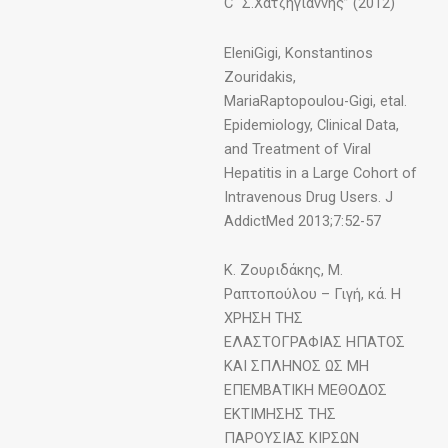
C “Σ.Χατζηγιαννης” (2012)
EleniGigi, Konstantinos
Zouridakis,
MariaRaptopoulou-Gigi, etal.
Epidemiology, Clinical Data,
and Treatment of Viral
Hepatitis in a Large Cohort of
Intravenous Drug Users. J
AddictMed 2013;7:52-57
Κ. Ζουριδάκης, Μ.
Ραπτοπούλου – Γιγή, κά. Η
ΧΡΗΣΗ ΤΗΣ
ΕΛΑΣΤΟΓΡΑΦΙΑΣ ΗΠΑΤΟΣ
ΚΑΙ ΣΠΛΗΝΟΣ ΩΣ ΜΗ
ΕΠΕΜΒΑΤΙΚΗ ΜΕΘΟΔΟΣ
ΕΚΤΙΜΗΣΗΣ ΤΗΣ
ΠΑΡΟΥΣΙΑΣ ΚΙΡΣΩΝ