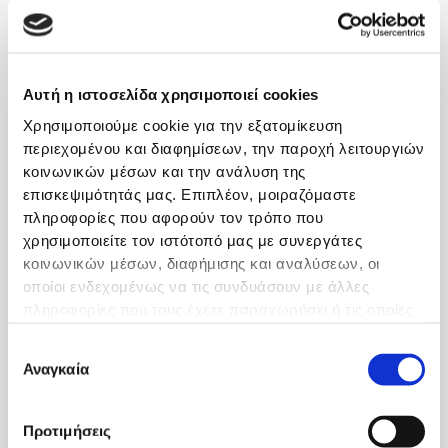
Pharmacology and
Pharmacokinetics»,
international edition, 17 (3):
139-152 (2003)
Αυτή η ιστοσελίδα χρησιμοποιεί cookies
Χρησιμοποιούμε cookie για την εξατομίκευση
3. Παράβα Μ., Ζησόπουλος
περιεχομένου και διαφημίσεων, την παροχή λειτουργιών
Α., Στοϊκίδου Μ., Ανθούλη-
κοινωνικών μέσων και την ανάλυση της
Αναγνωστοπούλου Φ.:
επισκεψιμότητάς μας. Επιπλέον, μοιραζόμαστε
«Σκλήρυνση κατά Πλάκας-
πληροφορίες που αφορούν τον τρόπο που
Νόσος με Πολλαπλά
χρησιμοποιείτε τον ιστότοπό μας με συνεργάτες
Πρόσωπα». «Επιθεώρηση
κοινωνικών μέσων, διαφήμισης και αναλύσεων, οι
Φαρμακολογίας και
οποίοι ενδεχομένως να τις συνδυάσουν με άλλες
Φαρμακοκινητικής», 22 (2) :
πληροφορίες που τους έχετε παραχωρήσει ή τις οποίες
53-71 (2004)
έχουν συλλέξει σε σχέση με την από μέρους σας χρήση
Επιλογή
των υπηρεσιών τους.
Αναγκαία
συγκατάθεσης
4. Stoikidou M., Parava M.,
Zisopoulos A., Plessa H.,
Dessou D., Anthouli F.:
Προτιμήσεις