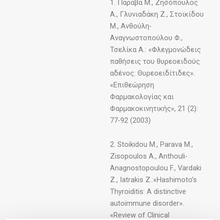
1. Παράβα Μ., Ζησόπουλος
Α., Γλυνιαδάκη Ζ., Στοϊκίδου
Μ., Ανθούλη-
Αναγνωστοπούλου Φ.,
Τσελίκα Α.: «Φλεγμονώδεις
παθήσεις του θυρεοειδούς
αδένος: Θυρεοειδίτιδες».
«Επιθεώρηση
Φαρμακολογίας και
Φαρμακοκινητικής», 21 (2):
77-92 (2003)
2. Stoikidou M., Parava M.,
Zisopoulos A., Anthouli-
Anagnostopoulou F., Vardaki
Z., Iatrakis Z.:«Hashimoto’s
Thyroiditis: A distinctive
autoimmune disorder».
«Review of Clinical