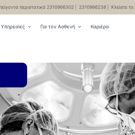
πείγοντα περιστατικά 2310966302
|
2310966238
|
Κλείστε το
Υπηρεσίες
Για τον Ασθενή
Καριέρα