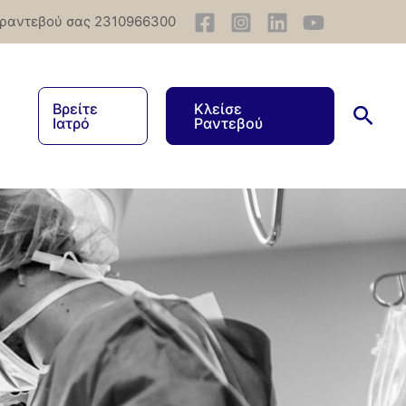
 ραντεβού σας 2310966300
Βρείτε
Κλείσε
Ιατρό
Ραντεβού