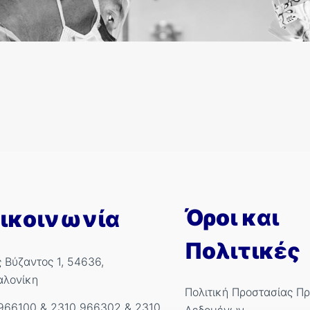
Όροι και
ικοινωνία
Πολιτικές
ς Βύζαντος 1, 54636,
αλονίκη
Πολιτική Προστασίας Π
966100
&
2310 966302
&
2310