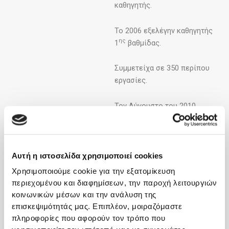
καθηγητής.
Το 2006 εξελέγην καθηγητής
ης
1
βαθμίδας.
Συμμετείχα σε 350 περίπου
εργασίες.
Τον Αύγουστο του 2010
αποχώρησα, λόγω σύνταξης,
από το Αριστοτέλειο
Πανεπιστήμιο Θεσ/νίκης,
όπου υπηρετούσα τα
Αυτή η ιστοσελίδα χρησιμοποιεί cookies
τελευταία χρόνια ως
Χρησιμοποιούμε cookie για την εξατομίκευση
καθηγητής Παθολογίας
περιεχομένου και διαφημίσεων, την παροχή λειτουργιών
-Γαστρεντερολογίας.
κοινωνικών μέσων και την ανάλυση της
επισκεψιμότητάς μας. Επιπλέον, μοιραζόμαστε
Τον Οκτώβριο του ιδίου
πληροφορίες που αφορούν τον τρόπο που