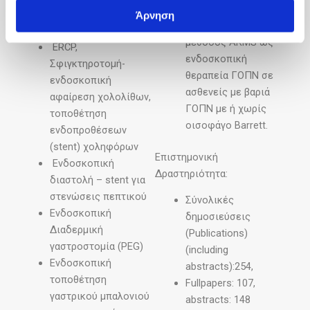
αντιπαλινδρομικής
dissection), χωρίς
Άρνηση
βλεννογονεκτομής
εγχείρηση
μέθοδος ΑRMS ως
ERCP,
ενδοσκοπική
Σφιγκτηροτομή-
θεραπεία ΓΟΠΝ σε
ενδοσκοπική
ασθενείς με βαριά
αφαίρεση χολολίθων,
ΓΟΠΝ με ή χωρίς
τοποθέτηση
οισοφάγο Barrett.
ενδοπροθέσεων
(stent) χοληφόρων
Επιστημονική
Ενδοσκοπική
Δραστηριότητα:
διαστολή – stent για
στενώσεις πεπτικού
Σύνολικές
Ενδοσκοπική
δημοσιεύσεις
Διαδερμική
(Publications)
γαστροστομία (PEG)
(including
Ενδοσκοπική
abstracts):254,
τοποθέτηση
Fullpapers: 107,
γαστρικού μπαλονιού
abstracts: 148