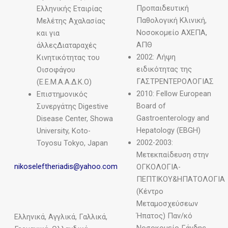
Προπαιδευτική
Ελληνικής Εταιρίας
Παθολογική Κλινική,
Μελέτης Αχαλασίας
Νοσοκομείο ΑΧΕΠΑ,
και για
ΑΠΘ
άλλεςΔιαταραχές
2002: Λήψη
Kινητικότητας του
ειδικότητας της
Oισοφάγου
ΓΑΣΤΡΕΝΤΕΡΟΛΟΓΙΑΣ
(Ε.Ε.Μ.Α.Α.Δ.Κ.Ο)
2010: Fellow European
Επιστημονικός
Board of
Συνεργάτης Digestive
Gastroenterology and
Disease Center, Showa
Hepatology (EBGH)
University, Koto-
2002-2003:
Toyosu Tokyo, Japan
Μετεκπαίδευση στην
nikoseleftheriadis@yahoo.com
ΟΓΚΟΛΟΓΙΑ-
ΠΕΠΤΙΚΟΥ&ΗΠΑΤΟΛΟΓΙΑ
(Κέντρο
Μεταμοσχεύσεων
Ήπατος) Παν/κό
Ελληνικά, Αγγλικά, Γαλλικά,