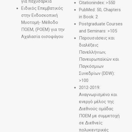
για παχυσαρκία
Citationindex: >550
Ειδικός Επεμβατικός
PubMed: 50, Chapters
στην Ενδοσκοπική
in Book: 2
Μυοτομή- Μέθοδο
Postgraduate Courses
ΠΟΕΜ, (POEM) για την
and Seminars: >105
Αχαλασία οισοφάγου
Παρουσιάσεις και
διαλέξεις
Πανελλήνιων,
Πανευρωπαϊκών και
Παγκόσμιων
Συνεδρίων (DDW):
>100
2012-2019:
Αναγνωρισμένο και
ενεργό μέλος της
Διεθνούς ομάδας
ΠΟΕΜ με συμμετοχή
σε Διεθνείς
πολυκεντρικές