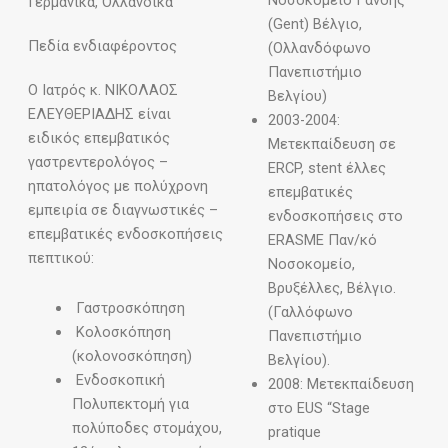
Νοσοκομείο Γάνδης
Γερμανικά, Ολλανδικά
(Gent) Βέλγιο,
Πεδία ενδιαφέροντος
(Ολλανδόφωνο
Πανεπιστήμιο
Ο Iατρός κ. ΝΙΚΟΛΑΟΣ
Βελγίου)
ΕΛΕΥΘΕΡΙΑΔΗΣ είναι
2003-2004:
ειδικός επεμβατικός
Μετεκπαίδευση σε
γαστρεντερολόγος –
ERCP, stent έλλες
ηπατολόγος με πολύχρονη
επεμβατικές
εμπειρία σε διαγνωστικές –
ενδοσκοπήσεις στο
επεμβατικές ενδοσκοπήσεις
ERASME Παν/κό
πεπτικού:
Νοσοκομείο,
Βρυξέλλες, Βέλγιο.
Γαστροσκόπηση
(Γαλλόφωνο
Κολοσκόπηση
Πανεπιστήμιο
(κολονοσκόπηση)
Βελγίου).
Ενδοσκοπική
2008: Μετεκπαίδευση
Πολυπεκτομή για
στο EUS “Stage
πολύποδες στομάχου,
pratique