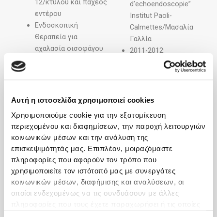
12/κτυλου και παχέος
d’echoendoscopie”
εντέρου
Institut Paoli-
Ενδοσκοπική
Calmettes/Mασαλία
Θεραπεία για
Γαλλία
αχαλασία οισοφάγου
2011-2012:
και άλλες διαταραχές
Μετεκπαίδευση στις
κινητικότητας του
τεχνικές ESD & POEM
οισοφάγου με την
στο Digestive Disease
ενδοσκοπική μυοτομή
Center, Showa
Αυτή η ιστοσελίδα χρησιμοποιεί cookies
– μέθοδο ΠΟΕΜ
University,
Χρησιμοποιούμε cookie για την εξατομίκευση
(POEM)
ΤόκυοIαπωνία.
περιεχομένου και διαφημίσεων, την παροχή λειτουργιών
Ενδοσκοπική
κοινωνικών μέσων και την ανάλυση της
θεραπεία για
Επαγγελματική
επισκεψιμότητάς μας. Επιπλέον, μοιραζόμαστε
γαστροοισοφαγική
Σταδιοδρομία
πληροφορίες που αφορούν τον τρόπο που
παλινδρόμηση (ΓΟΠΝ)
χρησιμοποιείτε τον ιστότοπό μας με συνεργάτες
2004 – σήμερα:
με την
κοινωνικών μέσων, διαφήμισης και αναλύσεων, οι
Ιδιωτικό
αντιπαλινδρομική
οποίοι ενδεχομένως να τις συνδυάσουν με άλλες
Γαστρεντερολογικό
βλεννογονεκτομή –
πληροφορίες που τους έχετε παραχωρήσει ή τις οποίες
Ιατρείο, Συνεργασία
μέθοδο ΑRMS
έχουν συλλέξει σε σχέση με την από μέρους σας χρήση