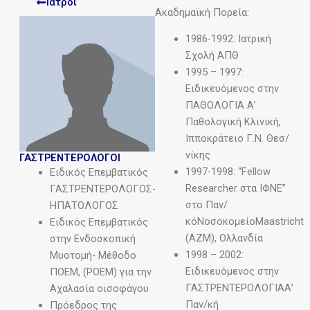
Ιατροι
Ακαδημαϊκή Πορεία:
1986-1992: Ιατρική
Σχολή ΑΠΘ
1995 – 1997:
Ειδικευόμενος στην
ΠΑΘΟΛΟΓΙΑ Α’
Παθολογική Κλινική,
Ιπποκράτειο Γ.Ν. Θεσ/
νίκης
ΓΑΣΤΡΕΝΤΕΡΟΛΟΓΟΙ
1997-1998: “Fellow
Ειδικός Eπεμβατικός
Researcher στα ΙΦΝΕ”
ΓΑΣΤΡΕΝΤΕΡΟΛΟΓΟΣ-
στο Παν/
HΠΑΤΟΛΟΓΟΣ
κόΝοσοκομείοMaastricht
Ειδικός Επεμβατικός
(AZM), Oλλανδία
στην Ενδοσκοπική
1998 – 2002:
Μυοτομή- Μέθοδο
Ειδικευόμενος στην
ΠΟΕΜ, (POEM) για την
ΓΑΣΤΡΕΝΤΕΡΟΛΟΓΙΑΑ’
Αχαλασία οισοφάγου
Παν/κή
Πρόεδρος της