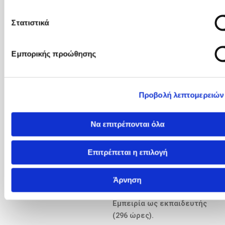
υγείας της Νορβηγίας
(Nordland).
Στατιστικά
2019: Γενικός-Οικογενειακός
Εμπορικής προώθησης
Ιατρός σε κέντρα υγείας της
Σουηδίας (Värmland,
Västernorrland) & σε κέντρα
υγείας της Νορβηγίας
Προβολή λεπτομερειών
(Trøndelag).
Να επιτρέπονται όλα
Φεβρ. – Μάρτ. 2020: Γενικός-
Οικογενειακός Ιατρός σε
Επιτρέπεται η επιλογή
κέντρο υγείας της Σουηδίας
(Luleå – Norrbotten & Norsjö
– Västerbotten).
Άρνηση
Εμπειρία ως εκπαιδευτής
(296 ώρες).