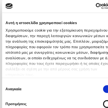
2016: Γενικός-Οικογενειακός
Ιατρός σε κέντρα υγείας της
Νορβηγίας (Troms) και της
Σουηδίας (Västra Götaland)
Αυτή η ιστοσελίδα χρησιμοποιεί cookies
& σε γηροκομείο-κέντρο
αποκατάστασης της
Χρησιμοποιούμε cookie για την εξατομίκευση περιεχομένου
Νορβηγίας (Åkershus).
διαφημίσεων, την παροχή λειτουργιών κοινωνικών μέσων κ
την ανάλυση της επισκεψιμότητάς μας. Επιπλέον, μοιραζόμ
πληροφορίες που αφορούν τον τρόπο που χρησιμοποιείτε τ
2017: Γενικός-Οικογενειακός
ιστότοπό μας με συνεργάτες κοινωνικών μέσων, διαφήμισης
Ιατρός σε κέντρα υγείας της
αναλύσεων, οι οποίοι ενδεχομένως να τις συνδυάσουν με ά
Σουηδίας (Västra Götaland,
πληροφορίες που τους έχετε παραχωρήσει ή τις οποίες έχο
Västmanland, Sörmland).
συλλέξει σε σχέση με την από μέρους σας χρήση των
υπηρεσιών τους.
2018: Γενικός-Οικογενειακός
Ιατρός σε κέντρα υγείας της
Επιλογή
Σουηδίας (Västra Götaland,
Αναγκαία
συγκατάθεσης
Värmland, Gävleborg,
Norrbotten, Västernorrland &
Προτιμήσεις
Västerbotten) & σε κέντρο