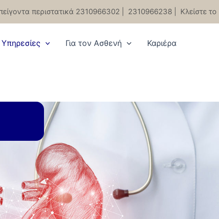
πείγοντα περιστατικά 2310966302
|
2310966238
|
Κλείστε το
Υπηρεσίες
Για τον Ασθενή
Καριέρα