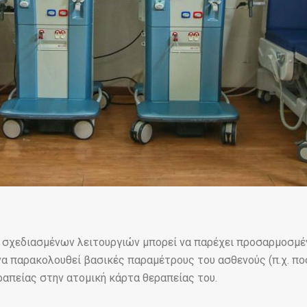
 σχεδιασμένων λειτουργιών μπορεί να παρέχει προσαρμοσμέ
να παρακολουθεί βασικές παραμέτρους του ασθενούς (π.χ. ποσ
ραπείας στην ατομική κάρτα θεραπείας του.