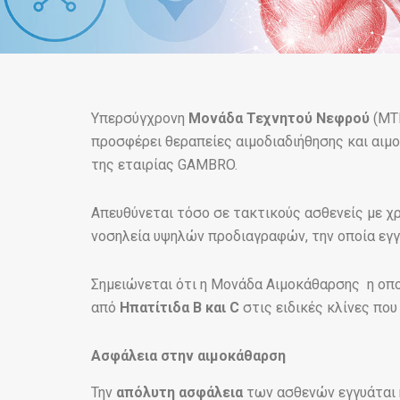
Υπερσύγχρονη
Μονάδα Τεχνητού Νεφρού
(ΜΤΝ
προσφέρει θεραπείες αιμοδιαδιήθησης και αιμο
της εταιρίας GAMBRO.
Απευθύνεται τόσο σε τακτικούς ασθενείς με χ
νοσηλεία υψηλών προδιαγραφών, την οποία εγγ
Σημειώνεται ότι η Μονάδα Αιμοκάθαρσης η οποί
από
Ηπατίτιδα Β και C
στις ειδικές κλίνες που 
Ασφάλεια στην αιμοκάθαρση
Την
απόλυτη ασφάλεια
των ασθενών εγγυάται 