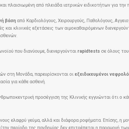
 και πλαισιωμένη από πλειάδα ιατρικών ειδικοτήτων για την
νή βάση
από Καρδιολόγους, Χειρουργούς, Παθολόγους, Αγγειο
ές και κλινικές εξετάσεις των αιμοκαθαιρόμενων διενεργού
σθενών.
νοϊού που διανύουμε, διενεργούνται
rapidtests
σε όλους του
νών στη Μονάδα, παρευρίσκονται οι
εξειδικευμένοι νεφρολό
ασία για κάθε ασθενή.
νθρωποκεντρική προσέγγιση της Κλινικής εγγυώνται ότι ο κά
υς ελαφρύ γεύμα, αλλά και διάφορα ροφήματα. Επίσης, η μονά
 (την περίοδο της πανδημίας δεν επιτρέπεται η παραμονή τω