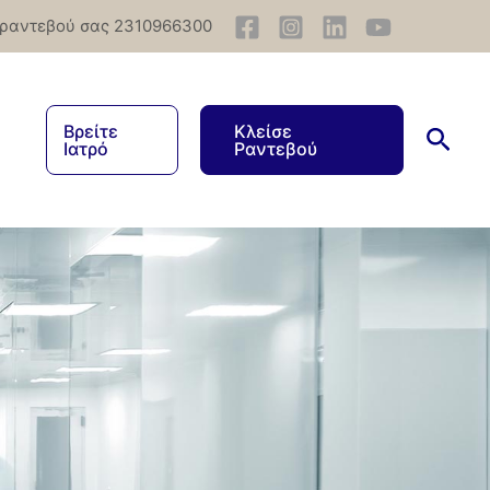
 ραντεβού σας 2310966300
Βρείτε
Κλείσε
Ιατρό
Ραντεβού