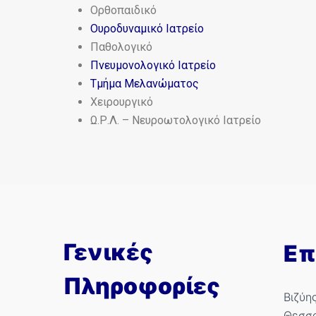
Ορθοπαιδικό
Ουροδυναμικό Ιατρείο
Παθολογικό
Πνευμονολογικό Ιατρείο
Τμ
ήμα Μελανώματος
Χειρουργικό
Ω.Ρ.Λ. – Νευροωτολογικό Ιατρείο
Γενικές
Επ
Πληροφορίες
Βιζύη
Θεσσ