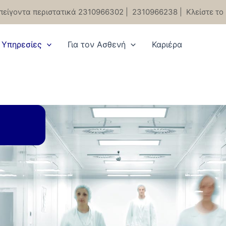
πείγοντα περιστατικά 2310966302
|
2310966238
|
Κλείστε το
Υπηρεσίες
Για τον Ασθενή
Καριέρα