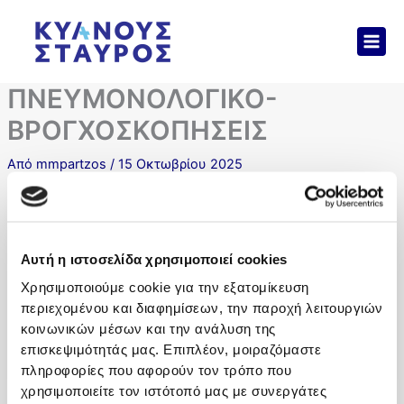
Μετάβαση
Mai
στο
Men
περιεχόμενο
ΠΝΕΥΜΟΝΟΛΟΓΙΚΟ-
ΒΡΟΓΧΟΣΚΟΠΗΣΕΙΣ
Από
mmpartzos
/
15 Οκτωβρίου 2025
Εξετάσεις
Σπιρομέτρηση – έλεγχος αναπνευστικής λειτουργίας
Αυτή η ιστοσελίδα χρησιμοποιεί cookies
Αέρια αίματος
Επεμβατικός και μη επεμβατικός αερισμός
Χρησιμοποιούμε cookie για την εξατομίκευση
Βρογχοσκόπηση (βιοψία βρόγχων)
περιεχομένου και διαφημίσεων, την παροχή λειτουργιών
Παρακέντηση θώρακος για αφαίρεση πλευριτικού υγρού
κοινωνικών μέσων και την ανάλυση της
επισκεψιμότητάς μας. Επιπλέον, μοιραζόμαστε
ΠΡΟΗΓΟΎΜΕΝΑ
ΕΠΌΜΕΝΟ
πληροφορίες που αφορούν τον τρόπο που
Γενικές Πληροφορίες
χρησιμοποιείτε τον ιστότοπό μας με συνεργάτες