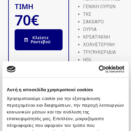
ΤΙΜΗ
ΓΕΝΙΚΗ ΟΥΡΩΝ
70€
ΤΚΕ
ΣΑΚΧΑΡΟ
ΟΥΡΙΑ
ΚΡΕΑΤΙΝΙΝΗ
Κλείστε
Ραντεβού
ΧΟΛΗΣΤΕΡΙΝΗ
ΤΡΙΓΛΥΚΕΡΙΔΙΑ
HDL
LDL
K
Na
Αυτή η ιστοσελίδα χρησιμοποιεί cookies
SGOT
SGPT
Χρησιμοποιούμε cookie για την εξατομίκευση
CPK
περιεχομένου και διαφημίσεων, την παροχή λειτουργιών
κοινωνικών μέσων και την ανάλυση της
ΟΥΡΙΚΟ ΟΞΥ
επισκεψιμότητάς μας. Επιπλέον, μοιραζόμαστε
PSA
πληροφορίες που αφορούν τον τρόπο που
FPSA