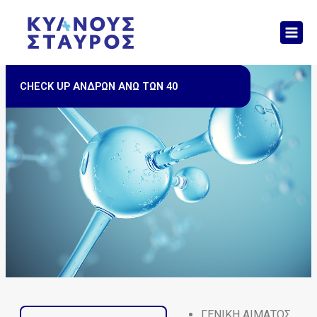
Μετάβαση
Mai
στο
Men
περιεχόμενο
CHECK UP ΑΝΔΡΩΝ ΑΝΩ ΤΩΝ 40
ΓΕΝΙΚΗ ΑΙΜΑΤΟΣ