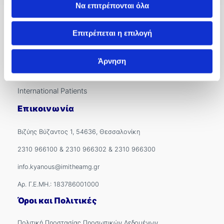
Να επιτρέπονται όλα
Γενικές Πληροφορίες
Επιτρέπεται η επιλογή
Σχετικά με Εμάς
Εξωτερικά Ιατρεία
Άρνηση
Ιατροί
International Patients
Επικοινωνία
Βιζύης Βύζαντος 1, 54636, Θεσσαλονίκη
2310 966100
&
2310 966302
&
2310 966300
info.kyanous@imitheamg.gr
Αρ. Γ.Ε.ΜΗ.: 183786001000
Όροι και Πολιτικές
Πολιτική Προστασίας Προσωπικών Δεδομένων