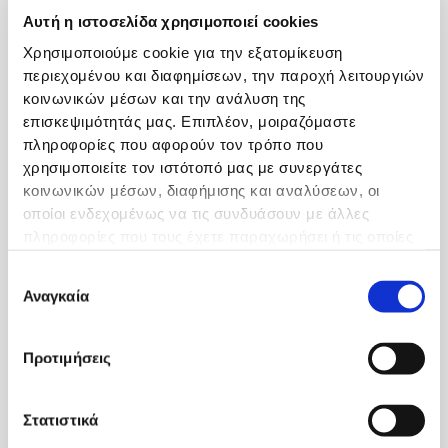
Αυτή η ιστοσελίδα χρησιμοποιεί cookies
Χρησιμοποιούμε cookie για την εξατομίκευση
περιεχομένου και διαφημίσεων, την παροχή λειτουργιών
κοινωνικών μέσων και την ανάλυση της
επισκεψιμότητάς μας. Επιπλέον, μοιραζόμαστε
πληροφορίες που αφορούν τον τρόπο που
χρησιμοποιείτε τον ιστότοπό μας με συνεργάτες
κοινωνικών μέσων, διαφήμισης και αναλύσεων, οι
14/10/2022
οποίοι ενδεχομένως να τις συνδυάσουν με άλλες
Παρουσίαση του Ρομποτικού Συστήματος MAKO
πληροφορίες που τους έχετε παραχωρήσει ή τις οποίες
Περισσότερα
έχουν συλλέξει σε σχέση με την από μέρους σας χρήση
Επιλογή
των υπηρεσιών τους.
Αναγκαία
συγκατάθεσης
Προτιμήσεις
Στατιστικά