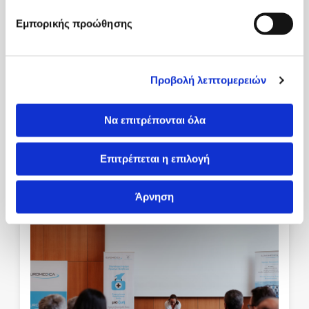
Εμπορικής προώθησης
Προβολή λεπτομερειών
21/09/2022
Να επιτρέπονται όλα
Σεμινάριο Πρώτων Βοηθειών
Περισσότερα
Επιτρέπεται η επιλογή
Άρνηση