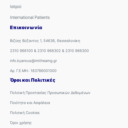
Ιατροί
International Patients
Επικοινωνία
Βιζύης Βύζαντος 1, 54636, Θεσσαλονίκη
2310 966100
&
2310 966302
&
2310 966300
info.kyanous@imitheamg.gr
Αρ. Γ.Ε.ΜΗ.: 183786001000
Όροι και Πολιτικές
Πολιτική Προστασίας Προσωπικών Δεδομένων
Ποιότητα και Ασφάλεια
Πολιτική Cookies
Όροι χρήσης