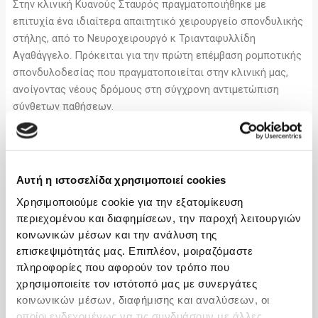
Στην κλινική Κυανούς Σταυρός πραγματοποιήθηκε με
επιτυχία ένα ιδιαίτερα απαιτητικό χειρουργείο σπονδυλικής
στήλης, από το Νευροχειρουργό κ Τριανταφυλλίδη
Αγαθάγγελο. Πρόκειται για την πρώτη επέμβαση ρομποτικής
σπονδυλοδεσίας που πραγματοποιείται στην κλινική μας,
ανοίγοντας νέους δρόμους στη σύγχρονη αντιμετώπιση
σύνθετων παθήσεων.
Το περιστατικό αφορούσε έναν ασθενή με σοβαρό και
ασταθές κάταγμα στον αυχένα, καθώς και μετατόπιση των
σπονδύλων (σπονδυλολίσθηση), μια κατάσταση που μπορεί
Αυτή η ιστοσελίδα χρησιμοποιεί cookies
να προκαλέσει έντονο πόνο, νευρολογικά προβλήματα μέχρι
Χρησιμοποιούμε cookie για την εξατομίκευση
και παράλυση. Η αντιμετώπιση ήταν ιδιαίτερα απαιτητική,
περιεχομένου και διαφημίσεων, την παροχή λειτουργιών
καθώς χρειαζόταν σταθεροποίηση σε πολλαπλά επίπεδα της
κοινωνικών μέσων και την ανάλυση της
σπονδυλικής στήλης.
επισκεψιμότητάς μας. Επιπλέον, μοιραζόμαστε
πληροφορίες που αφορούν τον τρόπο που
Η χειρουργική ομάδα προχώρησε σε ρομποτική
χρησιμοποιείτε τον ιστότοπό μας με συνεργάτες
σπονδυλοδεσία από τον τέταρτο αυχενικό σπόνδυλο έως
κοινωνικών μέσων, διαφήμισης και αναλύσεων, οι
τον δεύτερο θωρακικό. Με τη βοήθεια του ρομποτικού
οποίοι ενδεχομένως να τις συνδυάσουν με άλλες