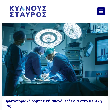
Μετάβαση
Mai
στο
Men
περιεχόμενο
Πρωτοποριακή ρομποτική σπονδυλοδεσία στην κλινική
μας