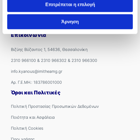
Εξωτερικά Ιατρεία
Επιτρέπεται η επιλογή
Ιατροί
Άρνηση
International Patients
Επικοινωνία
Βιζύης Βύζαντος 1, 54636, Θεσσαλονίκη
2310 966100
&
2310 966302
&
2310 966300
info.kyanous@imitheamg.gr
Αρ. Γ.Ε.ΜΗ.: 183786001000
Όροι και Πολιτικές
Πολιτική Προστασίας Προσωπικών Δεδομένων
Ποιότητα και Ασφάλεια
Πολιτική Cookies
Όροι χρήσης