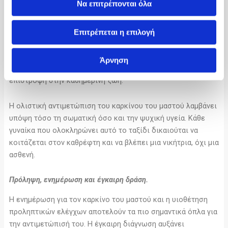
Να επιτρέπονται όλα
Η αποκατάσταση μαστού παίζει καθοριστικό ρόλο στην
ψυχολογική ενίσχυση της ασθενούς, καθώς βοηθά στην
Επιτρέπεται η επιλογή
αποκατάσταση της θηλυκότητας και της αυτοπεποίθησης.
Παράλληλα, η υποστήριξη από εξειδικευμένους ιατρούς και
Άρνηση
το οικείο περιβάλλον συμβάλλει σημαντικά στην ομαλή
επιστροφή στην καθημερινή ζωή.
Η ολιστική αντιμετώπιση του καρκίνου του μαστού λαμβάνει
υπόψη τόσο τη σωματική όσο και την ψυχική υγεία. Κάθε
γυναίκα που ολοκληρώνει αυτό το ταξίδι δικαιούται να
κοιτάζεται στον καθρέφτη και να βλέπει μια νικήτρια, όχι μια
ασθενή.
Πρόληψη, ενημέρωση και έγκαιρη δράση.
Η ενημέρωση για τον καρκίνο του μαστού και η υιοθέτηση
προληπτικών ελέγχων αποτελούν τα πιο σημαντικά όπλα για
την αντιμετώπισή του. Η έγκαιρη διάγνωση αυξάνει