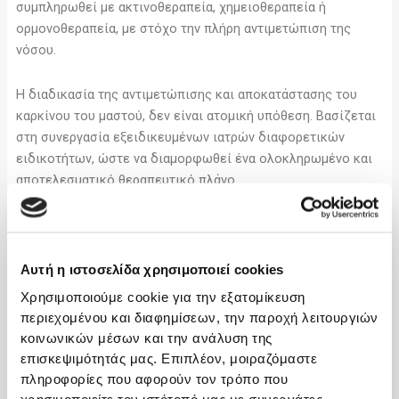
συμπληρωθεί με ακτινοθεραπεία, χημειοθεραπεία ή
ορμονοθεραπεία, με στόχο την πλήρη αντιμετώπιση της
νόσου.
Η διαδικασία της αντιμετώπισης και αποκατάστασης του
καρκίνου του μαστού, δεν είναι ατομική υπόθεση. Βασίζεται
στη συνεργασία εξειδικευμένων ιατρών διαφορετικών
ειδικοτήτων, ώστε να διαμορφωθεί ένα ολοκληρωμένο και
αποτελεσματικό θεραπευτικό πλάνο.
Αποκατάσταση μαστού μετά από μαστεκτομή.
Η αποκατάσταση μαστού αποτελεί βασικό μέρος της
Αυτή η ιστοσελίδα χρησιμοποιεί cookies
θεραπείας του καρκίνου του μαστού και συμβάλλει
Χρησιμοποιούμε cookie για την εξατομίκευση
σημαντικά στη συνολική αποκατάσταση. Η σύγχρονη
περιεχομένου και διαφημίσεων, την παροχή λειτουργιών
πλαστική χειρουργική προσφέρει λύσεις που αποκαθιστούν
κοινωνικών μέσων και την ανάλυση της
όχι μόνο την εικόνα του σώματος, αλλά και την
επισκεψιμότητάς μας. Επιπλέον, μοιραζόμαστε
αυτοπεποίθηση.
πληροφορίες που αφορούν τον τρόπο που