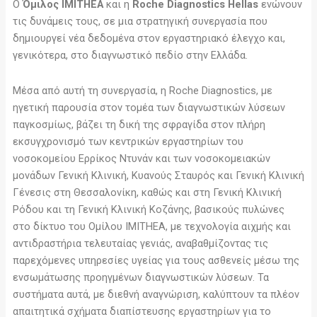
Ο
Όμιλος IMITHEA
και η
Roche Diagnostics Hellas
ενώνουν
τις δυνάμεις τους, σε μια στρατηγική συνεργασία που
δημιουργεί νέα δεδομένα στον εργαστηριακό έλεγχο και,
γενικότερα, στο διαγνωστικό πεδίο στην Ελλάδα.
Μέσα από αυτή τη συνεργασία, η Roche Diagnostics, με
ηγετική παρουσία στον τομέα των διαγνωστικών λύσεων
παγκοσμίως, βάζει τη δική της σφραγίδα στον πλήρη
εκσυγχρονισμό των κεντρικών εργαστηρίων του
νοσοκομείου Ερρίκος Ντυνάν και των νοσοκομειακών
μονάδων Γενική Κλινική, Κυανούς Σταυρός και Γενική Κλινική
Γένεσις στη Θεσσαλονίκη, καθώς και στη Γενική Κλινική
Ρόδου και τη Γενική Κλινική Κοζάνης, βασικούς πυλώνες
στο δίκτυο του Ομίλου IMITHEA, με τεχνολογία αιχμής και
αντιδραστήρια τελευταίας γενιάς, αναβαθμίζοντας τις
παρεχόμενες υπηρεσίες υγείας για τους ασθενείς μέσω της
ενσωμάτωσης προηγμένων διαγνωστικών λύσεων. Τα
συστήματα αυτά, με διεθνή αναγνώριση, καλύπτουν τα πλέον
απαιτητικά σχήματα διαπίστευσης εργαστηρίων για το