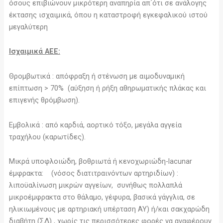
όσους επιβιώνουν μικρότερη αναπηρία απ΄ότι σε ανάλογης
έκτασης ισχαιμικά, όπου η καταστροφή εγκεφαλικού ιστού
μεγαλύτερη
Ισχαιμικά ΑΕΕ:
Θρομβωτικά : απόφραξη ή στένωση με αιμοδυναμική
επίπτωση > 70% (αύξηση ή ρήξη αθηρωματικής πλάκας και
επιγενής θρόμβωση).
Εμβολικά : από καρδιά, αορτικό τόξο, μεγάλα αγγεία
τραχήλου (καρωτίδες).
Μικρά υποφλοιώδη, βοθριωτά ή κενοχωριώδη-lacunar
έμφρακτα: (νόσος διατιτραινόντων αρτηριδίων) :
λιποϋαλίνωση μικρών αγγείων, συνήθως πολλαπλά
μικροέμφρακτα στο θάλαμο, γέφυρα, βασικά γάγγλια, σε
ηλικιωμένους με αρτηριακή υπέρταση ΑΥ) ή/και σακχαρώδη
διαβήτη (ΣΔ) , χωρίς τις περισσότερες φορές να αναφέρουν