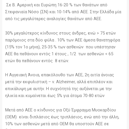
Σε Β. Αμερική και Ευρώπη 16-20 % των θανάτων από
Στεφανιαία Νόσο (ΣΝ) και 10-14% από ΑΕΕ. Στην Ελλάδα μία
από τις μεγαλύτερες αναλογίες θανάτων από ΑΕΕ.
30% μεγαλύτερος κίνδυνος στους άνδρες, ενώ > 75 ετών
παρόμοιος στα δύο φύλα . 10% των ΑΕΕ άμεσα θανατηφόρα
(15% τον 1ο μήνα), 25-35 % των ασθενών που υπέστησαν
ΑΕΕ θα πεθάνουν εντός 1 έτους , 1/2 των ασθενών < 65
ετών θα πεθάνουν εντός 8 ετών.
Η Αγγειακή Άνοια, επακόλουθο των ΑΕΕ, 2η αιτία άνοιας
μετά την εκφυλιστική – ν. Alzheimer, αλλά επιπλέον και
επικάλυψη με αυτήν. Η συχνότητά της αυξάνεται με την
ηλικία και κυμαίνεται έως 5% για άτομα 70-80 ετών
Μετά από ΑΕΕ ο κίνδυνος για Οξύ Έμφραγμα Μυοκαρδίου
(ΟΕΜ) είναι διπλάσιος έως τριπλάσιος, ενώ από την άλλη,
10% των ασθενών μετά από ΟΕΜ θα υποστούν ΑΕΕ σε