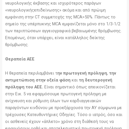
νευρολογικής έκβασης και ισχυρότερος παράγων
«νευρολογικήςεπιδείνωσης» ακόμα και από πρώιμη
εμφάνιση στην CT συμμετοχής της MCA>50%. Πάντως το
σημείο της υπέρπυκνης MCA εμφανίζεται μόνο στο 1/3-1/2
των περιπτώσεων αγγειογραφικά βεβαιωμένης θρόμβωσης.
Επομένως, όταν υπάρχει, είναι κατάλληλος δείκτης
θρόμβωσης.
Θεραπεία ΑΕΕ
Η θεραπεία περιλαμβάνει τ
ην πρωτογενή πρόληψη
,
την
αντιμετώπιση στην οξεία φάση
και
τη δευτερογενή
πρόληψη του ΑΕΕ.
Είναι σημαντικό όπως απεικονίζεται
στην Εικ. 5 να εφαρμόσουμε πρωτογενή πρόληψη με
ανίχνευση και ρύθμιση όλων των καρδιαγγειακών
παραγόντων κινδύνου με προεξάρχουσα την ΑΥ σύμφωνα με
τρέχουσες Κατευθυντήριες Οδηγίες. Τόσο ο ιατρός, όσο και
οι ασθενείς έχουν «άπλετο» χρόνο στη διάθεσή τους να
εφαρμόσουν ορθά και αποτελεσματικά πρωτογενή πρόληψη.