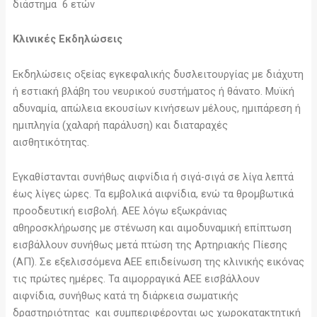
διάστημα 6 ετών
Κλινικές Εκδηλώσεις
Εκδηλώσεις οξείας εγκεφαλικής δυσλειτουργίας με διάχυτη
ή εστιακή βλάβη του νευρικού συστήματος ή θάνατο. Μυϊκή
αδυναμία, απώλεια εκουσίων κινήσεων μέλους, ημιπάρεση ή
ημιπληγία (χαλαρή παράλυση) και διαταραχές
αισθητικότητας.
Εγκαθίστανται συνήθως αιφνίδια ή σιγά-σιγά σε λίγα λεπτά
έως λίγες ώρες. Τα εμβολικά αιφνίδια, ενώ τα θρομβωτικά
προοδευτική εισβολή. ΑΕΕ λόγω εξωκράνιας
αθηροσκλήρωσης με στένωση και αιμοδυναμική επίπτωση
εισβάλλουν συνήθως μετά πτώση της Αρτηριακής Πίεσης
(ΑΠ). Σε εξελισσόμενα ΑΕΕ επιδείνωση της κλινικής εικόνας
τις πρώτες ημέρες. Τα αιμορραγικά ΑΕΕ εισβάλλουν
αιφνίδια, συνήθως κατά τη διάρκεια σωματικής
δραστηριότητας και συμπεριφέρονται ως χωροκατακτητική