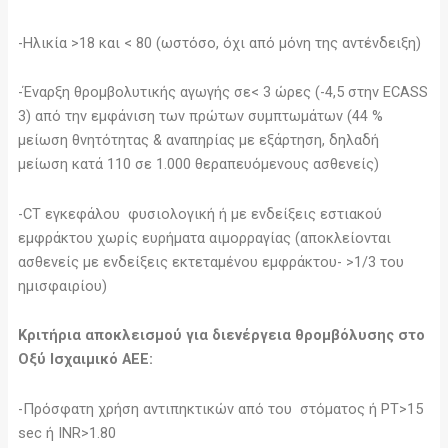
-Ηλικία >18 και < 80 (ωστόσο, όχι από μόνη της αντένδειξη)
-Έναρξη θρομβολυτικής αγωγής σε< 3 ώρες (-4,5 στην ECASS
3) από την εμφάνιση των πρώτων συμπτωμάτων (44 %
μείωση θνητότητας & αναπηρίας με εξάρτηση, δηλαδή
μείωση κατά 110 σε 1.000 θεραπευόμενους ασθενείς)
-CT εγκεφάλου φυσιολογική ή με ενδείξεις εστιακού
εμφράκτου χωρίς ευρήματα αιμορραγίας (αποκλείονται
ασθενείς με ενδείξεις εκτεταμένου εμφράκτου- >1/3 του
ημισφαιρίου)
Κριτήρια αποκλεισμού για διενέργεια θρομβόλυσης στο
Οξύ Ισχαιμικό ΑΕΕ:
-Πρόσφατη χρήση αντιπηκτικών από του στόματος ή PT>15
sec ή INR>1.80