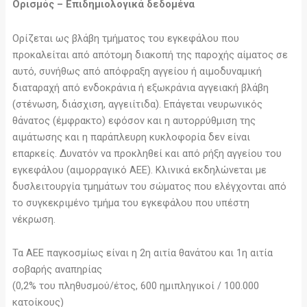
Ορισμός – Επιδημιολογικά δεδομένα
Ορίζεται ως βλάβη τμήματος του εγκεφάλου που
προκαλείται από απότομη διακοπή της παροχής αίματος σε
αυτό, συνήθως από απόφραξη αγγείου ή αιμοδυναμική
διαταραχή από ενδοκράνια ή εξωκράνια αγγειακή βλάβη
(στένωση, διάσχιση, αγγειίτιδα). Επάγεται νευρωνικός
θάνατος (έμφρακτο) εφόσον και η αυτορρύθμιση της
αιμάτωσης και η παράπλευρη κυκλοφορία δεν είναι
επαρκείς. Δυνατόν να προκληθεί και από ρήξη αγγείου του
εγκεφάλου (αιμορραγικό ΑΕΕ). Κλινικά εκδηλώνεται με
δυσλειτουργία τμημάτων του σώματος που ελέγχονται από
το συγκεκριμένο τμήμα του εγκεφάλου που υπέστη
νέκρωση.
Τα ΑΕΕ παγκοσμίως είναι η 2η αιτία θανάτου και 1η αιτία
σοβαρής αναπηρίας
(0,2% του πληθυσμού/έτος, 600 ημιπληγικοί / 100.000
κατοίκους)