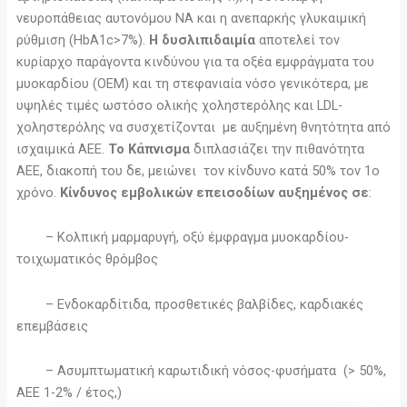
νευροπάθειας αυτονόμου ΝΑ και η ανεπαρκής γλυκαιμική
ρύθμιση (ΗbA1c>7%).
Η δυσλιπιδαιμία
αποτελεί τον
κυρίαρχο παράγοντα κινδύνου για τα οξέα εμφράγματα του
μυοκαρδίου (ΟΕΜ) και τη στεφανιαία νόσο γενικότερα, με
υψηλές τιμές ωστόσο ολικής χοληστερόλης και LDL-
χοληστερόλης να συσχετίζονται με αυξημένη θνητότητα από
ισχαιμικά ΑΕΕ.
Το Kάπνισμα
διπλασιάζει την πιθανότητα
ΑΕΕ, διακοπή του δε, μειώνει τον κίνδυνο κατά 50% τον 1ο
χρόνο.
Κίνδυνος εμβολικών επεισοδίων αυξημένος σε
:
– Kολπική μαρμαρυγή, οξύ έμφραγμα μυοκαρδίου-
τοιχωματικός θρόμβος
– Ενδοκαρδίτιδα, προσθετικές βαλβίδες, καρδιακές
επεμβάσεις
– Aσυμπτωματική καρωτιδική νόσος-φυσήματα (> 50%,
ΑΕΕ 1-2% / έτος,)