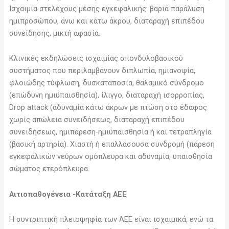
Ισχαιμία στελέχους μέσης εγκεφαλικής: βαριά παράλυση
ημιπροσώπου, άνω και κάτω άκρου, διαταραχή επιπέδου
συνείδησης, μικτή αφασία.
Κλινικές εκδηλώσεις ισχαιμίας σπονδυλοβασικού
συστήματος που περιλαμβάνουν διπλωπία, ημιανοψία,
φλοιώδης τύφλωση, δυσκαταποσία, θαλαμικό σύνδρομο
(επώδυνη ημιϋπαισθησία), ίλιγγο, διαταραχή ισορροπίας,
Drop attack (αδυναμία κάτω άκρων με πτώση στο έδαφος
χωρίς απώλεια συνειδήσεως, διαταραχή επιπέδου
συνειδήσεως, ημιπάρεση-ημιϋπαισθησία ή και τετραπληγία
(βασική αρτηρία). Χιαστή ή επαλλάσουσα συνδρομή (πάρεση
εγκεφαλικών νεύρων ομόπλευρα και αδυναμία, υπαισθησία
σώματος ετερόπλευρα
Αιτιοπαθογένεια -Κατάταξη ΑΕΕ
Η συντριπτική πλειοψηφία των ΑΕΕ είναι ισχαιμικά, ενώ τα