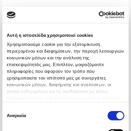
Λοιποί τροποποιήσιμοι παράγοντες κινδύνου είναι:
-Παχυσαρκία, δίαιτα υψηλή σε λιπαρά και αλάτι
Αυτή η ιστοσελίδα χρησιμοποιεί cookies
-Αντίσταση στην Ινσουλίνη
Χρησιμοποιούμε cookie για την εξατομίκευση
περιεχομένου και διαφημίσεων, την παροχή λειτουργιών
-Έλλειψη φυσικής δραστηριότητας (περπάτημα 30 λεπτά την
κοινωνικών μέσων και την ανάλυση της
ημέρα)
επισκεψιμότητάς μας. Επιπλέον, μοιραζόμαστε
πληροφορίες που αφορούν τον τρόπο που
-Kατάχρηση αλκοόλ (> από 2 ποτά την ημέρα)
χρησιμοποιείτε τον ιστότοπό μας με συνεργάτες
κοινωνικών μέσων, διαφήμισης και αναλύσεων, οι
-Καρδιοπάθεια: Στεφανιαία Νόσος , Συμφορητική Καρδιακή
οποίοι ενδεχομένως να τις συνδυάσουν με άλλες
Ανεπάρκεια
πληροφορίες που τους έχετε παραχωρήσει ή τις οποίες
έχουν συλλέξει σε σχέση με την από μέρους σας χρήση
Επιλογή
-Aνοικτό ωοειδές τρήμα (παράδοξη εμβολή)
των υπηρεσιών τους.
Αναγκαία
συγκατάθεσης
-Αρτηριοπάθειες: φλεγμονώδεις βλάβες αγγείων από