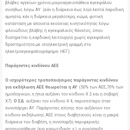
βλάβες αγγείων-χρόνια μικροαγγειοπάθεια εγκεφάλου
συνήθως λόγω ΑΥ (εάν η διάρκεια έως λίγα λεπτά παροδική
αμνησία, εάν η διάρκεια μεγαλύτερη, κώμα, φυτική
κατάσταση με απουσία εκούσιας κινητικότητας λόγω
φλοιώδους βλάβης ή εγκεφαλικός θάνατος, όπου
διατηρείται η καρδιακή λειτουργία χωρίς εγκεφαλική
δραστηριότητα με ισοηλεκτρική γραμμή στο
ηλεκτροεγκεφαλογράφημα- ΗΕΓ).
Παράγοντες κινδύνου ΑΕΕ
Ο ισχυρότερος τροποποιήσιμος παράγοντας κινδύνου
για εκδήλωση ΑΕΕ θεωρείται η ΑΥ
(50% των ΑΕΕ,70% των
ημιπληγικών, η ήπια αυξάνει τον κίνδυνο Χ 2 και η σοβαρή
Χ7).
Ο ΣΔ
αυξάνει τον κίνδυνο Χ 4, περισσότερο όταν
συνυπάρχει ΑΥ. Παράγοντες επίσης που αυξάνουν τον
κίνδυνο εκδήλωσης ΑΕΕ στους διαβητικούς είναι η μακρά
διάρκεια του διαβήτη, η συνύπαρξη περιφερικής
αρτηριοπάθειας (και καρωτιδικής ν.), η συνύπαρξη