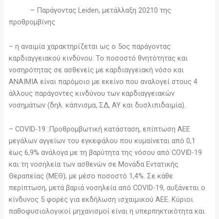
– Παράγοντας Leiden, μετάλλαξη 20210 της
προθρομβίνης
– η αναιμία χαρακτηρίζεται ως ο 5ος παράγοντας
καρδιαγγειακού κινδύνου. Το ποσοστό θνητότητας και
νοσηρότητας σε ασθενείς με καρδιαγγειακή νόσο και
ΑΝΑΙΜΙΑ είναι παρόμοιο με εκείνο που αναλογεί στους 4
άλλους παράγοντες κινδύνου των καρδιαγγειακών
νοσημάτων (δηλ. κάπνισμα, ΣΔ, ΑΥ και δυσλιπιδαιμία).
– COVID-19 :Προθρομβωτική κατάσταση, επίπτωση ΑΕΕ
μεγάλων αγγείων του εγκεφάλου που κυμαίνεται από 0,1
έως 6,9% ανάλογα με τη βαρύτητα της νόσου από COVID-19
και τη νοσηλεία των ασθενών σε Μονάδα Εντατικής
Θεραπείας (ΜΕΘ), με μέσο ποσοστό 1,4%. Σε κάθε
περίπτωση, μετά βαριά νοσηλεία από COVID-19, αυξάνεται ο
κίνδυνος 5 φορές για εκδήλωση ισχαιμικού ΑΕΕ. Κύριοι
παθοφυσιολογικοί μηχανισμοί είναι η υπερπηκτικότητα και