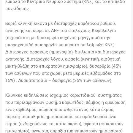
εύκολα το Κεντρικό Νευρικό Σύστημα (ΚΝΣ) και το επίπεδο
συνείδησης.
Βαριά κλινική εικόνα με διαταραχές καρδιακού ρυθμού,
αναπνοής και κώμα σε ΑΕΕ του στελέχους. Κεφαλαλγία
(ισχυρότατη με δυσκαμψία αυχένος-μηνιγγισμό στην
υπαραχνοειδή αιμορραγία, με πυρετό σε λοίμωξη ΚΝΣ).
Διαταραχές οράσεως (ημιανοψία), διπλωπία και διαταραχές
αναπνοής. Διαταραχές λόγου, αφασία (κινητική, αισθητική,
μικτή-βλάβη στο επικρατούν ημισφαίριο), δυσαρθρία (45%
των ασθενών που υποχωρεί μετά μερικές εβδομάδες στο
15%) . Δυσκαταποσία – δυσφαγία (35% των ασθενών)
Κλινικές εκδηλώσεις ισχαιμίας καρωτιδικού συστήματος
που περιλαμβάνουν φύσημα καρωτίδας, θάμβος ή αμαύρωση
ενός οφθαλμού, πάρεση-υπαισθησία ενός κάτω άκρου,
πάρεση-υπαισθησία ημιπροσώπου και ομόπλευρου άνω
άκρου (ενδεχομένως και κάτω άκρου), αφασία (επικρατούν
ημισφαίριο), αγνωσία, απραξία (μη επικρατούν ημισφαίριο).