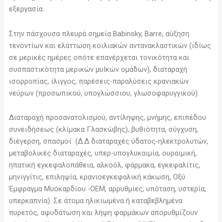
εξεργασία.
Στην πάσχουσα πλευρά σημεία Babinsky, Barre, αύξηση
τενοντίων και ελάττωση κοιλιακών αντανακλαστικών (ιδίως
σε μερικές ημέρες οπότε επανέρχεται τονικότητα και
συσπαστικότητα μερικών μυΙκών ομάδων), διαταραχή
ισορροπίας, ίλιγγος, παρέσεις-παραλύσεις κρανιακών
νεύρων (προσωπικού, υπογλώσσιου, γλωσοφαρυγγικού).
Διαταραχή προσανατολισμού, αντίληψης, μνήμης, επιπέδου
συνειδήσεως (κλίμακα Γλασκώβης), βυθιότητα, σύγχυση,
διέγερση, σπασμοί (Δ.Δ διαταραχές ύδατος-ηλεκτρολυτών,
μεταβολικές διαταραχές, υπερ-υπογλυκαιμία, ουραιμική,
ηπατική εγκεφαλοπάθεια, αλκοόλ, φάρμακα, εγκεφαλίτις,
μηνιγγίτις, επιληψία, κρανιοεγκεφαλική κάκωση, Οξύ
Έμφραγμα Μυοκαρδίου -ΟΕΜ, αρρυθμίες, υπόταση, υστερία,
υπερκαπνία). Σε άτομα ηλικιωμένα ή καταβεβλημένα
πυρετός, αφυδάτωση και λήψη φαρμάκων απορυθμίζουν