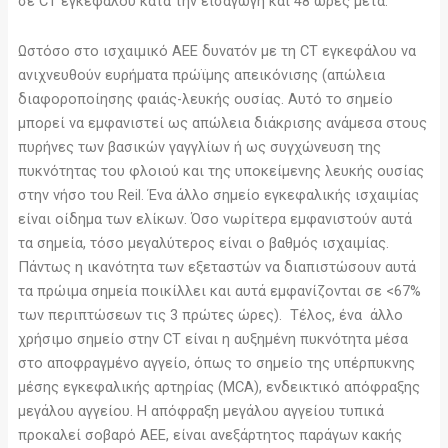
σε CT εγκεφάλου κατά την εισαγωγή και 48 ώρες μετά.
Ωστόσο στο ισχαιμικό ΑΕΕ δυνατόν με τη CT εγκεφάλου να
ανιχνευθούν ευρήματα πρώϊμης απεικόνισης (απώλεια
διαφοροποίησης φαιάς-λευκής ουσίας. Αυτό το σημείο
μπορεί να εμφανιστεί ως απώλεια διάκρισης ανάμεσα στους
πυρήνες των βασικών γαγγλίων ή ως συγχώνευση της
πυκνότητας του φλοιού και της υποκείμενης λευκής ουσίας
στην νήσο του Reil. Ένα άλλο σημείο εγκεφαλικής ισχαιμίας
είναι οίδημα των ελίκων. Όσο νωρίτερα εμφανιστούν αυτά
τα σημεία, τόσο μεγαλύτερος είναι ο βαθμός ισχαιμίας.
Πάντως η ικανότητα των εξεταστών να διαπιστώσουν αυτά
τα πρώιμα σημεία ποικίλλει και αυτά εμφανίζονται σε <67%
των περιπτώσεων τις 3 πρώτες ώρες). Τέλος, ένα άλλο
χρήσιμο σημείο στην CT είναι η αυξημένη πυκνότητα μέσα
στο αποφραγμένο αγγείο, όπως το σημείο της υπέρπυκνης
μέσης εγκεφαλικής αρτηρίας (MCA), ενδεικτικό απόφραξης
μεγάλου αγγείου. Η απόφραξη μεγάλου αγγείου τυπικά
προκαλεί σοβαρό ΑΕΕ, είναι ανεξάρτητος παράγων κακής