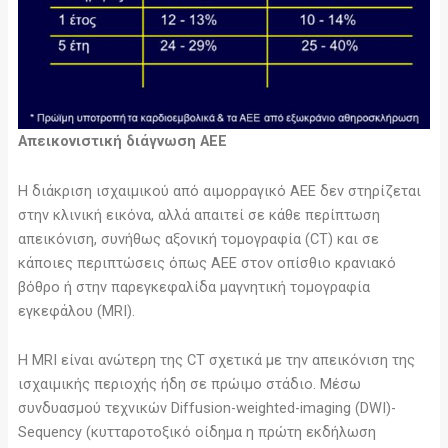
Απεικονιστική διάγνωση ΑΕΕ
Η διάκριση ισχαιμικού από αιμορραγικό ΑΕΕ δεν στηρίζεται
στην κλινική εικόνα, αλλά απαιτεί σε κάθε περίπτωση
απεικόνιση, συνήθως αξονική τομογραφία (CT) και σε
κάποιες περιπτώσεις όπως ΑΕΕ στον οπίσθιο κρανιακό
βόθρο ή στην παρεγκεφαλίδα μαγνητική τομογραφία
εγκεφάλου (MRI).
Η MRI είναι ανώτερη της CT σχετικά με την απεικόνιση της
ισχαιμικής περιοχής ήδη σε πρώιμο στάδιο. Μέσω
συνδυασμού τεχνικών Diffusion-weighted-imaging (DWI)-
Sequency (κυτταροτοξικό οίδημα η πρώτη εκδήλωση