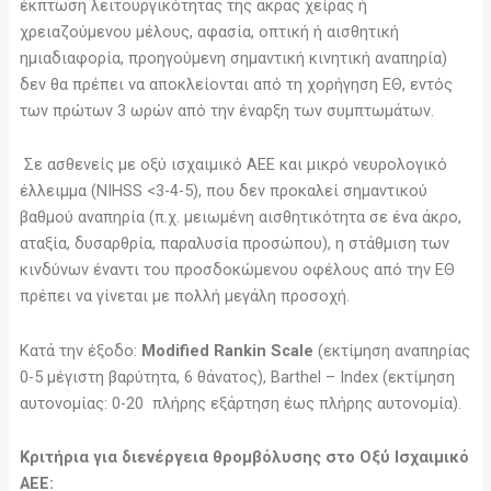
έκπτωση λειτουργικότητας της άκρας χείρας ή
χρειαζούμενου μέλους, αφασία, οπτική ή αισθητική
ημιαδιαφορία, προηγούμενη σημαντική κινητική αναπηρία)
δεν θα πρέπει να αποκλείονται από τη χορήγηση ΕΘ, εντός
των πρώτων 3 ωρών από την έναρξη των συμπτωμάτων.
Σε ασθενείς με οξύ ισχαιμικό ΑΕΕ και μικρό νευρολογικό
έλλειμμα (NIHSS <3-4-5), που δεν προκαλεί σημαντικού
βαθμού αναπηρία (π.χ. μειωμένη αισθητικότητα σε ένα άκρο,
αταξία, δυσαρθρία, παραλυσία προσώπου), η στάθμιση των
κινδύνων έναντι του προσδοκώμενου οφέλους από την ΕΘ
πρέπει να γίνεται με πολλή μεγάλη προσοχή.
Κατά την έξοδο:
Modified Rankin Scale
(εκτίμηση αναπηρίας
0-5 μέγιστη βαρύτητα, 6 θάνατος), Barthel – Index (εκτίμηση
αυτονομίας: 0-20 πλήρης εξάρτηση έως πλήρης αυτονομία).
Κριτήρια για διενέργεια θρομβόλυσης στο Οξύ Ισχαιμικό
ΑΕΕ: