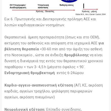
Εικ 6. Πρωτογενής και Δευτερογενής πρόληψη ΑΕΕ και
λοιπών καρδιαγγειακών νοσημάτων.
Θεραπευτικά άμεση προτεραιότητα (όπως και στο ΟΕΜ),
εκτίμηση του ασθενούς και απόφαση στα ισχαιμικά ΑΕΕ
για
βέλτιστη θεραπεία
<30-60 min από την άφιξη του ασθενή
στο Νοσοκομείο , ώστε σε ένδειξη
θρομβόλυσης
να είναι
δυνατή η διενέργειά της εντός του θεραπευτικού χρονικού
παραθύρου < των 3- 4,5 h (μέγιστο όφελος < 90΄.
Ενδαρτηριακή θρομβεκτομή
εντός 6-24ώρου
Καρδιο-αγγειο-αναπνευστική εξέταση
(ΑΠ, ΚΣ, ακρόαση
καρδιάς, αγγείων τραχήλου, ψηλάφηση περιφερικών
αγγείων, ακρόαση πνευμόνων)
Νευρολογική εξέταση:
Επίπεδο συνείδησης,