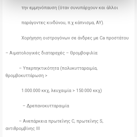
την εμμηνόπαυση (όταν συνυπάρχουν και άλλοι
παράγοντες κινδύνου, π.χ κάπνισμα, ΑΥ).
Χορήγηση οιστρογόνων σε άνδρες με Ca προστάτου
– Αιματολογικές διαταραχές – Θρομβοφιλία:
– Υπερπηκτικότητα (πολυκυτταραιμία,
θρομβοκυττάρωση >
1.000.000 κκχ, λευχαιμία > 150.000 κκχ)
– Δρεπανοκυτταραιμία
– Aνεπάρκεια πρωτεΐνης C, πρωτεΐνης S,
αντιθρομβίνης III