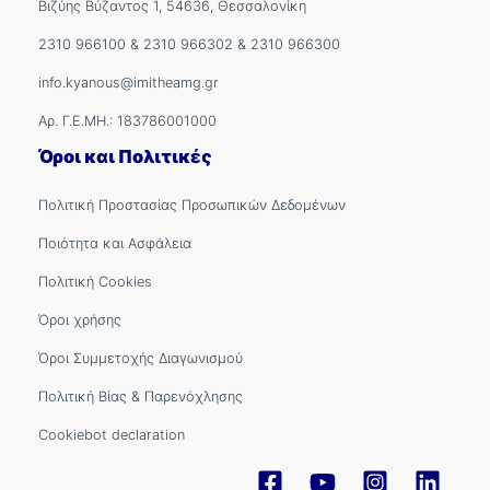
Βιζύης Βύζαντος 1, 54636, Θεσσαλονίκη
2310 966100
&
2310 966302
&
2310 966300
info.kyanous@imitheamg.gr
Αρ. Γ.Ε.ΜΗ.: 183786001000
Όροι και Πολιτικές
Πολιτική Προστασίας Προσωπικών Δεδομένων
Ποιότητα και Ασφάλεια
Πολιτική Cookies
Όροι χρήσης
Όροι Συμμετοχής Διαγωνισμού
Πολιτική Βίας & Παρενόχλησης
Cookiebot declaration