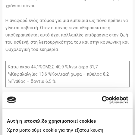
χρόνιου πόνου.
Η αναφορά ενός ατόμου για μια εμπειρία ως πόνο πρέπει να
γίνεται σεβαστή. Όταν ο πόνος είναι αθεράπευτος ή
υποθεραπεύεται αυτό έχει πολλαπλές επιδράσεις στην ζωή
του ασθενή, στη λειτουργικότητα του και στην κοινωνική και
ψυχολογική του ευημερία.
Κάτω άκρο 44,1%ΟΜΣΣ 40,9 %Άνω άκρο 31,7
%Κεφαλαλγίες 13,6 %Κοιλιακή χώρα – πύελος 8,2
%Γνάθος – δόντια 6,5 %
Το ποσοστό των ασθενών που πάσχουν από χρόνιο πόνο
παγκοσμίως κυμαίνεται στο 30% με συχνότερη κατανομή:
Συχνές καταστάσεις χρόνιου πόνου είναι η οσφυαλγία, η
Αυτή η ιστοσελίδα χρησιμοποιεί cookies
αρθραλγία , νευραλγίες, ο νευροπαθητικός πόνος,
Χρησιμοποιούμε cookie για την εξατομίκευση
ινομυαλγία, το σύνδρομο αποτυχημένης σπονδυλοδεσίας,