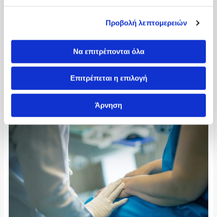
Η ανακούφιση και η παροχή καλύτερης ποιότητας ζωής
στους ασθενείς που πάσχουν από σύνδρομα χρόνιου πόνου
Προβολή λεπτομερειών
δεν είναι πολυτέλεια αλλά υποχρέωση ενός σύγχρονου
νοσηλευτικού ιδρύματος.
Να επιτρέπονται όλα
Η λειτουργεία του ιατρείου θα είναι κάθε Πέμπτη στις 16.00.
Επιτρέπεται η επιλογή
Γράφει η
Βαρβέρη Μαριάνθη, Αναισθησιολόγος
,
Συνεργάτης της Κλινικής Κυανούς Σταυρός
Άρνηση