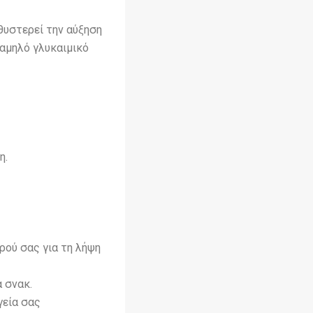
θυστερεί την αύξηση
χαμηλό γλυκαιμικό
η.
τρού σας για τη λήψη
α σνακ.
γεία σας