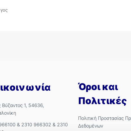
όγος
Όροι και
ικοινωνία
Πολιτικές
ς Βύζαντος 1, 54636,
αλονίκη
Πολιτική Προστασίας Π
966100
&
2310 966302
&
2310
Δεδομένων