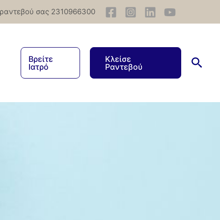
 ραντεβού σας 2310966300
Βρείτε
Κλείσε
Ιατρό
Ραντεβού