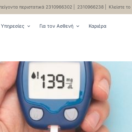
πείγοντα περιστατικά 2310966302
|
2310966238
|
Κλείστε το
Υπηρεσίες
Για τον Ασθενή
Καριέρα