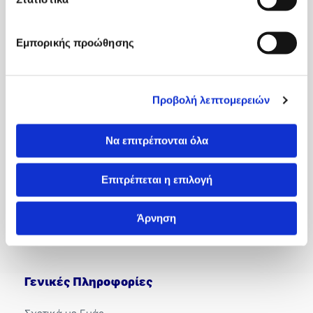
κατάλληλη αγγειοχειρουργική θεραπεία σε εξειδικευμένα
κέντρα βελτιώνουν την πρόγνωση και μειώνουν τον κίνδυνο
ακρωτηριασμού.
Εμπορικής προώθησης
Γράφει κ. Κουτσουμπέλης Ανδρέας Αγγειοχειρουργός MD,
MSc Συνεργάτης της Κλινικής Κυανούς Σταυρός
Προβολή λεπτομερειών
Να επιτρέπονται όλα
Επιτρέπεται η επιλογή
Άρνηση
Γενικές Πληροφορίες