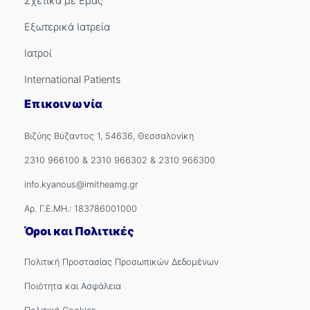
Σχετικά με Εμάς
Εξωτερικά Ιατρεία
Ιατροί
International Patients
Επικοινωνία
Βιζύης Βύζαντος 1, 54636, Θεσσαλονίκη
2310 966100
&
2310 966302
&
2310 966300
info.kyanous@imitheamg.gr
Αρ. Γ.Ε.ΜΗ.: 183786001000
Όροι και Πολιτικές
Πολιτική Προστασίας Προσωπικών Δεδομένων
Ποιότητα και Ασφάλεια