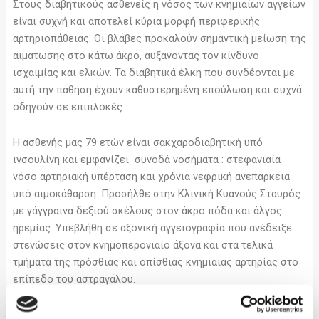
Στους διαβητικούς ασθενείς η νόσος των κνημιαίων αγγείων
είναι συχνή και αποτελεί κύρια μορφή περιφερικής
αρτηριοπάθειας. Οι βλάβες προκαλούν σημαντική μείωση της
αιμάτωσης στο κάτω άκρο, αυξάνοντας τον κίνδυνο
ισχαιμίας και ελκών. Τα διαβητικά έλκη που συνδέονται με
αυτή την πάθηση έχουν καθυστερημένη επούλωση και συχνά
οδηγούν σε επιπλοκές.
H ασθενής μας 79 ετών είναι σακχαροδιαβητική υπό
ινσουλίνη και εμφανίζει συνοδά νοσήματα : στεφανιαία
νόσο αρτηριακή υπέρταση και χρόνια νεφρική ανεπάρκεια
υπό αιμοκάθαρση. Προσήλθε στην Κλινική Κυανούς Σταυρός
με γάγγραινα δεξιού σκέλους στον άκρο πόδα και άλγος
ηρεμίας. Υπεβλήθη σε αξονική αγγειογραφία που ανέδειξε
στενώσεις στον κνημοπερονιαίο άξονα και στα τελικά
τμήματα της πρόσθιας και οπίσθιας κνημιαίας αρτηρίας στο
επίπεδο του αστραγάλου.
Προγραμματίστηκε άμεσα για αγγειοχειρουργική