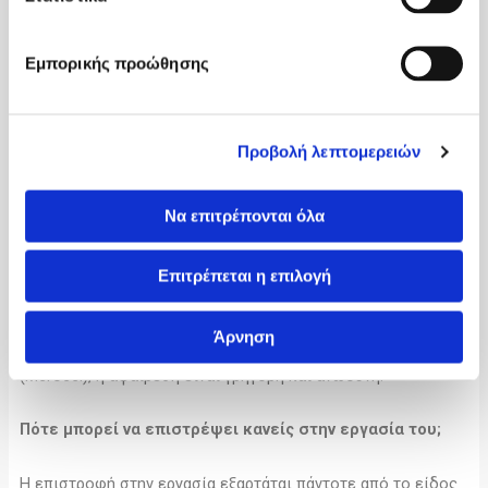
Πόσος καιρός απαιτείται για την αποθεραπεία;
Εμπορικής προώθησης
Η αποθεραπεία διαρκεί κατά μέσο όρο από 2 έως 3
εβδομάδες. Όπως προαναφέρθηκε, δεν υπάρχει εμφανές
εξωτερικό οίδημα στην μύτη ή στο πρόσωπο. Αντίθετα
Προβολή λεπτομερειών
όμως, υπάρχει ένα αίσθημα βουλώματος στην μύτη, το οποίο
σταδιακά υποχωρεί από μέρα σε μέρα. Επίσης, δεν υπάρχει
καθόλου πόνος. Το τελικό αποτέλεσμα της βελτίωσης της
Να επιτρέπονται όλα
αναπνοής γίνεται αισθητό μετά από ένα μήνα περίπου.
Επιτρέπεται η επιλογή
Γίνεται εύκολα η αφαίρεση του ρινικού πωματισμού;
Άρνηση
Σήμερα, με τη χρήση των σύγχρονων ρινικών πωματισμών
(Merocel), η αφαίρεση είναι γρήγορη και ανώδυνη.
Πότε μπορεί να επιστρέψει κανείς στην εργασία του;
Η επιστροφή στην εργασία εξαρτάται πάντοτε από το είδος