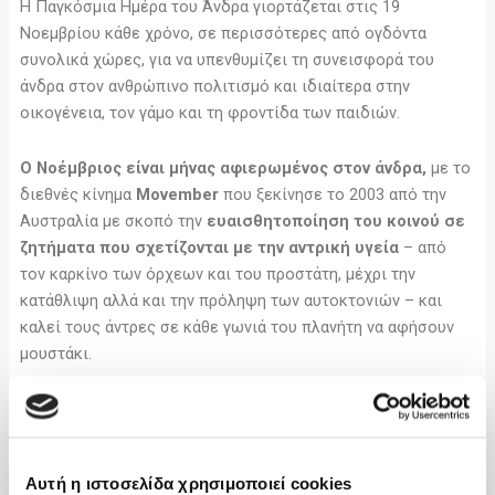
Η Παγκόσμια Ημέρα του Άνδρα γιορτάζεται στις 19
Νοεμβρίου κάθε χρόνο, σε περισσότερες από ογδόντα
συνολικά χώρες, για να υπενθυμίζει τη συνεισφορά του
άνδρα στον ανθρώπινο πολιτισμό και ιδιαίτερα στην
οικογένεια, τον γάμο και τη φροντίδα των παιδιών.
O Νοέμβριος είναι μήνας αφιερωμένος στον άνδρα,
με το
διεθνές κίνημα
Movember
που ξεκίνησε το 2003 από την
Αυστραλία με σκοπό την
ευαισθητοποίηση του κοινού σε
ζητήματα που σχετίζονται με την αντρική υγεία
– από
τον καρκίνο των όρχεων και του προστάτη, μέχρι την
κατάθλιψη αλλά και την πρόληψη των αυτοκτονιών – και
καλεί τους άντρες σε κάθε γωνιά του πλανήτη να αφήσουν
μουστάκι.
Η λέξη
Movember
προέρχεται από τον
συνδυασμό του
«Mo», σύντμηση από το «μουστάκι» / moustache και
Νοέμβριος / November
και έχει ιδιαίτερη σημασία καθώς
Αυτή η ιστοσελίδα χρησιμοποιεί cookies
λειτουργεί ως μια υ
πενθύμιση στους άντρες να