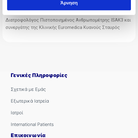
Άρνηση
*Δρ Τάσος Βαμβάκης, Κλινικός – Αθλητικός Διαιτολόγος –
Διατροφολόγος Πιστοποιημένος Ανθρωπομέτρης ISAK3 και
συνεργάτης της Κλινικής Euromedica Κυανούς Σταυρός
Γενικές Πληροφορίες
Σχετικά με Εμάς
Εξωτερικά Ιατρεία
Ιατροί
International Patients
Επικοινωνία