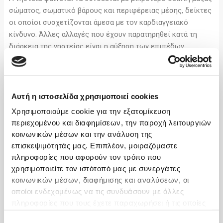
σώματος, σωματικό βάρους και περιφέρειας μέσης, δείκτες
οι οποίοι συσχετίζονται άμεσα με τον καρδιαγγειακό
κίνδυνο. Άλλες αλλαγές που έχουν παρατηρηθεί κατά τη
διάρκεια της νηστείας είναι η αύξηση των επιπέδων
φερριτίνης και η μείωση των επιπέδων MCHC στην πλήρη
αιματολογική εξέταση, ενώ δεν παρατηρείται αλλαγή στα
επίπεδα αιμοσφαιρίνης, σιδήρου και τρανσφερίνης ορού.
Αυτή η ιστοσελίδα χρησιμοποιεί cookies
Η επίδραση της νηστείας στην αρτηριακή πίεση δεν έχει
Χρησιμοποιούμε cookie για την εξατομίκευση
ξεκάθαρη θετική ή αρνητική επίδραση, με επιστημονικές
περιεχομένου και διαφημίσεων, την παροχή λειτουργιών
μελέτες να έχουν δείξει αύξηση ή μείωση κατά της διάρκεια
κοινωνικών μέσων και την ανάλυση της
της νηστείας.
επισκεψιμότητάς μας. Επιπλέον, μοιραζόμαστε
πληροφορίες που αφορούν τον τρόπο που
Η ορθόδοξη νηστεία συσχετίζεται και με ευεργετικές
χρησιμοποιείτε τον ιστότοπό μας με συνεργάτες
ιδιότητες για την υγεία μας, στην ποιότητα ζωής, στο στρες
κοινωνικών μέσων, διαφήμισης και αναλύσεων, οι
και φαίνεται να βελτιώνει παράγοντες του Μεταβολικού
οποίοι ενδεχομένως να τις συνδυάσουν με άλλες
Συνδρόμου. Η αποχή από προϊόντα ζωικής προέλευσης
πληροφορίες που τους έχετε παραχωρήσει ή τις οποίες
έχουν συλλέξει σε σχέση με την από μέρους σας χρήση
συνεπάγεται τη μειωμένη πρόσληψη κορεσμένων λιπιδίων,
Επιλογή