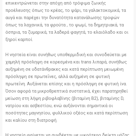
επικεντρώνεται στην απόχη από τρόφιμα ζωικής
προέλευσης όπως το κρέας, το ψάρι, τα γαλακτοκομικά, τα
αυγά και παρέχει την δυνατότητα κατανάλωσης τροφών
όπως τα λαχανικά, τα φρούτα , το ψωμί, τα δημητριακά, τα
όσπρια, τα ζυμαρικά, τα λαδερά φαγητά, το ελαιόλαδο και οι
ξηροί καρποί.
Η νηστεία είναι συνήθως υποθερμιδική και συνοδεύεται με
χαμηλή πρόσληψη σε κορεσμένα και trans λιπαρά, συνήθως
αυξημένη σε υδατάνθρακες και κατά περίπτωση μειωμένη
πρόσληψη σε πρωτεΐνες, αλλά αυξημένη σε φυτική
πρωτεΐνη. Αυξάνεται επίσης και η πρόσληψη σε φυτική ίνα.
Όσον αφορά τα μικροθρεπτικά συστατικά, έχει παρατηρηθεί
μείωση στη λήψη ριβοφλαβίνης (βιταμίνη Β2), βιταμίνης D,
νατρίου και ασβεστίου, ενώ αυξάνονται σημαντικά οι
ποσότητες μαγνησίου, φυλλικού οξέος και κατά περίπτωση
και καλίου στη διατροφή.
Η νηστεία φαίνεται να συνδέεται με μικρότερο δείκτη μάζας