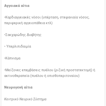
Αγγειακά αίτια
•Καρδιαγγειακές νόσοι (υπέρταση, στεφανιαία νόσος,
περιφερική αγγειοπάθεια κτλ)
•Σακχαρώδης Διαβήτης
• Υπερλιπιδαιμία
•Κάπνισμα
•Μείζονες επεμβάσεις πυέλου (ριζική προστατεκτομή) ή
ακτινοθεραπεία (πυέλου ή οπισθοπεριτοναίου)
Νευρογενή αίτια
Κεντρικό Νευρικό Σύστημα