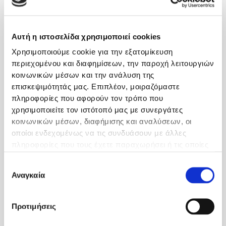
•Υπερπρολακτιναιμία
Αυτή η ιστοσελίδα χρησιμοποιεί cookies
•Υπερ και υποθυρεοειδισμός
Χρησιμοποιούμε cookie για την εξατομίκευση
περιεχομένου και διαφημίσεων, την παροχή λειτουργιών
•Υπερ και υποκορτιζολαιμία (Νόσος του Cushing, κτλ)
κοινωνικών μέσων και την ανάλυση της
επισκεψιμότητάς μας. Επιπλέον, μοιραζόμαστε
•Πολλαπλή ανεπάρκεια υπόφυσης και πολλαπλές
πληροφορίες που αφορούν τον τρόπο που
ενδοκρινικές διαταραχές
χρησιμοποιείτε τον ιστότοπό μας με συνεργάτες
κοινωνικών μέσων, διαφήμισης και αναλύσεων, οι
Φαρμακευτικά αίτια
οποίοι ενδεχομένως να τις συνδυάσουν με άλλες
πληροφορίες που τους έχετε παραχωρήσει ή τις οποίες
•Αντιυπερτασικά (θειαζιδικά διουρητικά, κτλ)
έχουν συλλέξει σε σχέση με την από μέρους σας χρήση
Επιλογή
των υπηρεσιών τους.
Αναγκαία
συγκατάθεσης
•Αντικαταθλιπτικά (εκλεκτικοί αναστολείς επαναπρόσληψης
της σεροτονίνης, τρικυκλικά)
Προτιμήσεις
•Αντιψυχωτικά (νευροληπτικά, κτλ)