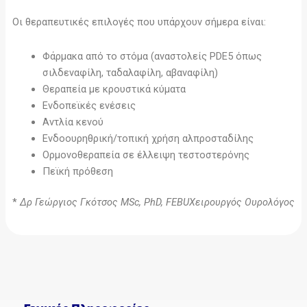
Οι θεραπευτικές επιλογές που υπάρχουν σήμερα είναι:
Φάρμακα από το στόμα (αναστολείς PDE5 όπως
σιλδεναφίλη, ταδαλαφίλη, αβαναφίλη)
Θεραπεία με κρουστικά κύματα
Ενδοπεϊκές ενέσεις
Αντλία κενού
Ενδοουρηθρική/τοπική χρήση αλπροσταδίλης
Ορμονοθεραπεία σε έλλειψη τεστοστερόνης
Πεϊκή πρόθεση
*
Δρ Γεώργιος Γκότσος MSc, PhD, FEBUΧειρουργός Ουρολόγος