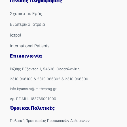
Γενικές Πληροφορίες
Σχετικά με Εμάς
Εξωτερικά Ιατρεία
Ιατροί
International Patients
Επικοινωνία
Βιζύης Βύζαντος 1, 54636, Θεσσαλονίκη
2310 966100
&
2310 966302
&
2310 966300
info.kyanous@imitheamg.gr
Αρ. Γ.Ε.ΜΗ.: 183786001000
Όροι και Πολιτικές
Πολιτική Προστασίας Προσωπικών Δεδομένων