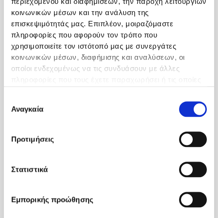
περιεχομένου και διαφημίσεων, την παροχή λειτουργιών
κοινωνικών μέσων και την ανάλυση της
επισκεψιμότητάς μας. Επιπλέον, μοιραζόμαστε
πληροφορίες που αφορούν τον τρόπο που
χρησιμοποιείτε τον ιστότοπό μας με συνεργάτες
κοινωνικών μέσων, διαφήμισης και αναλύσεων, οι
οποίοι ενδεχομένως να τις συνδυάσουν με άλλες
πληροφορίες που τους έχετε παραχωρήσει ή τις οποίες
έχουν συλλέξει σε σχέση με την από μέρους σας χρήση
Επιλογή
των υπηρεσιών τους.
Αναγκαία
συγκατάθεσης
Προτιμήσεις
Στατιστικά
Εμπορικής προώθησης