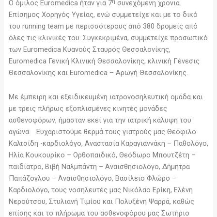
η
Ο όμιλος Euromedica ήταν για 7
συνεχόμενη χρονιά
Επίσημος Χορηγός Υγείας, ενώ συμμετείχε και με το δικό
του running team με περισσότερους από 380 δρομείς από
όλες τις κλινικές του. Συγκεκριμένα, συμμετείχε προσωπικό
των Euromedica Κυανούς Σταυρός Θεσσαλονίκης,
Euromedica Γενική Κλινική Θεσσαλονίκης, κλινική Γένεσις
Θεσσαλονίκης και Euromedica – Αρωγή Θεσσαλονίκης.
Με έμπειρη και εξειδικευμένη ιατρονοσηλευτική ομάδα και
με τρεις πλήρως εξοπλισμένες κινητές μονάδες
ασθενοφόρων, ήμασταν εκεί για την ιατρική κάλυψη του
αγώνα. Ευχαριστούμε θερμά τους γιατρούς μας Θεόφιλο
Καλτσίδη -καρδιολόγο, Αναστασία Καραγιαννάκη – Παθολόγο,
Ηλία Κουκουρίκο – Ορθοπαιδικό, Θεόδωρο Μπουτζέτη –
παιδίατρο, Βιβή Ναλμπάντη – Αναισθησιολόγο, Δήμητρα
Παπάζογλου – Αναισθησιολόγο, Βασίλειο Φλώρο –
Καρδιολόγο, τους νοσηλευτές μας Νικόλαο Ερίκη, Ελένη
Νερούτσου, Στυλιανή Τιμίου και Πολυξένη Ψαρρά, καθώς
επίσης και το πλήρωμα του ασθενοφόρου μας Σωτήριο