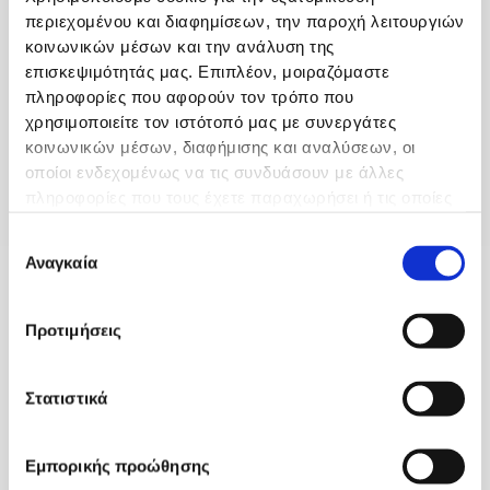
εσάς για την εμπιστοσύνη που μας δείχνετε όλα αυτά τα
περιεχομένου και διαφημίσεων, την παροχή λειτουργιών
χρόνια και μας έχετε χαρίσει 4/5 αστέρια στο Google My
κοινωνικών μέσων και την ανάλυση της
Business, καθιστώντας την Κλινική μας τη μοναδική στη
επισκεψιμότητάς μας. Επιπλέον, μοιραζόμαστε
Θεσσαλονίκη με αυτή τη βαθμολογία.
πληροφορίες που αφορούν τον τρόπο που
χρησιμοποιείτε τον ιστότοπό μας με συνεργάτες
κοινωνικών μέσων, διαφήμισης και αναλύσεων, οι
οποίοι ενδεχομένως να τις συνδυάσουν με άλλες
πληροφορίες που τους έχετε παραχωρήσει ή τις οποίες
έχουν συλλέξει σε σχέση με την από μέρους σας χρήση
Επιλογή
των υπηρεσιών τους.
Γενικές Πληροφορίες
Αναγκαία
συγκατάθεσης
Σχετικά με Εμάς
Προτιμήσεις
Εξωτερικά Ιατρεία
Ιατροί
Στατιστικά
International Patients
Εμπορικής προώθησης
Επικοινωνία