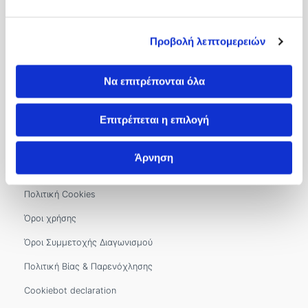
Βιζύης Βύζαντος 1, 54636, Θεσσαλονίκη
Προβολή λεπτομερειών
2310 966100
&
2310 966302
&
2310 966300
info.kyanous@imitheamg.gr
Να επιτρέπονται όλα
Αρ. Γ.Ε.ΜΗ.: 183786001000
Όροι και Πολιτικές
Επιτρέπεται η επιλογή
Πολιτική Προστασίας Προσωπικών Δεδομένων
Άρνηση
Ποιότητα και Ασφάλεια
Πολιτική Cookies
Όροι χρήσης
Όροι Συμμετοχής Διαγωνισμού
Πολιτική Βίας & Παρενόχλησης
Cookiebot declaration