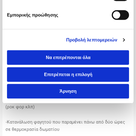
τροφών για μείωση του κινδύνου μόλυνσης
Εμπορικής προώθησης
-Τηρήστε σχολαστικά την απολύμανση των σκευών χρήσης,
των χεριών σας και το πλύσιμο των τροφών
Προβολή λεπτομερειών
Καλύτερα να αποφύγετε
-Ωμά ψάρια και οστρακοειδή, ωμούς ξηρούς καρπούς
Να επιτρέπονται όλα
-Προϊόντα που έχει παρέλθει η ημερομηνία λήξης
Επιτρέπεται η επιλογή
-Παρεχόμενο φαγητό σε μπουφέδες
Άρνηση
-Προϊόντα που είναι εμφανή ή μούχλα ή αντίστοιχες τροφές
(ροκ φορ κλπ)
-Κατανάλωση φαγητού που παραμένει πάνω από δύο ώρες
σε θερμοκρασία δωματίου