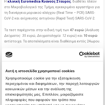
Η
κλινική Euromedica Κυανούς Σταυρός
, διαθέτει πλέον
στο Μικροβιολογικό της Τμήμα, εγκεκριμένο εργαστήριο για
τη διενέργεια μοριακού ελέγχου (Real Time – PCR) SARS-
CoV-2 και ανίχνευσης αντιγόνου (Rapid Test) SARS-CoV-2.
Τα τεστ παρέχονται στην ειδική τιμή των
47 ευρώ
(
Ανάλυση
Δείγματος: 35 ευρώ, Δειγματοληψία: 12 ευρώ
) και
10 ευρώ
αντίστοιχα. Τα αποτελέσματα είναι διαθέσιμα εντός 24ωρου.
Τα δείγματα λαμβάνονται σε ειδικά διαμορφωμένο χώρο,
υπό συνθήκες πλήρους ασφάλειας τόσο για τους
εξεταζόμενους όσο και για το προσωπικό της κλινικής. Το
έμπειρο προσωπικό διενεργεί τη δειγματοληψία με τον
Αυτή η ιστοσελίδα χρησιμοποιεί cookies
κατάλληλο εξοπλισμό και όλη η διαδικασία διαρκεί ελάχιστα
Χρησιμοποιούμε cookie για την εξατομίκευση
λεπτά.
περιεχομένου και διαφημίσεων, την παροχή λειτουργιών
κοινωνικών μέσων και την ανάλυση της
Για οποιαδήποτε πληροφορία μπορείτε να επικοινωνήσετε
επισκεψιμότητάς μας. Επιπλέον, μοιραζόμαστε
με το Τμήμα των Εξωτερικών Ιατρείων στο τηλέφωνο 2310
πληροφορίες που αφορούν τον τρόπο που
966300.