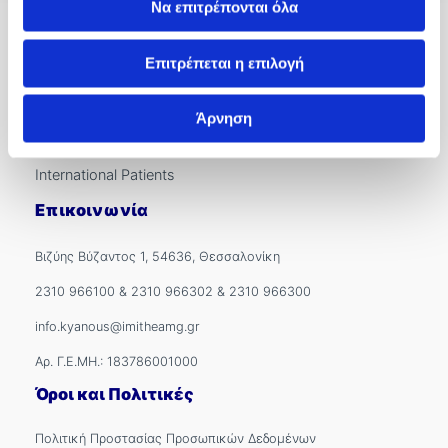
Να επιτρέπονται όλα
Γενικές Πληροφορίες
Σχετικά με Εμάς
Επιτρέπεται η επιλογή
Εξωτερικά Ιατρεία
Άρνηση
Ιατροί
International Patients
Επικοινωνία
Βιζύης Βύζαντος 1, 54636, Θεσσαλονίκη
2310 966100
&
2310 966302
&
2310 966300
info.kyanous@imitheamg.gr
Αρ. Γ.Ε.ΜΗ.: 183786001000
Όροι και Πολιτικές
Πολιτική Προστασίας Προσωπικών Δεδομένων