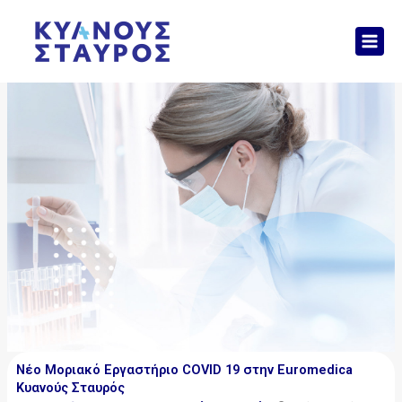
Μετάβαση
Mai
στο
Men
περιεχόμενο
Νέο Μοριακό Εργαστήριο COVID 19 στην Euromedica
Κυανούς Σταυρός