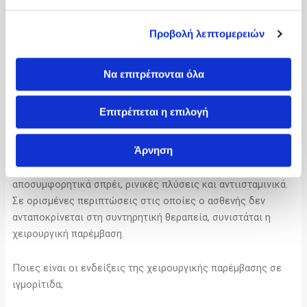
Στη σημερινή εποχή με τη χρήση των σύγχρονων άκαμπτων
και εύκαμπτων ενδοσκοπίων η διάγνωση μπορεί να γίνει στο
Προβολή λεπτομερειών
ιατρείο από εξειδικευμένο Ωτορινολαρυγγολόγο γρήγορα,
εύκολα και ανώδυνα. Σε ορισμένα περιστατικά απαιτείται η
Να επιτρέπονται όλα
διενέργεια απεικονιστικού ελέγχου (απλή ακτινογραφία ή
και αξονική τομογραφία).
Επιτρέπεται η επιλογή
Πώς θεραπεύεται η ιγμορίτιδα;
Άρνηση
Η αρχική θεραπεία της ιγμορίτιδας είναι φαρμακευτική.
Ανάλογα με τη βαρύτητα χορηγείται αντιβίωση, ρινικά
αποσυμφορητικά σπρέι, ρινικές πλύσεις και αντιισταμινικά.
Σε ορισμένες περιπτώσεις στις οποίες ο ασθενής δεν
ανταποκρίνεται στη συντηρητική θεραπεία, συνιστάται η
χειρουργική παρέμβαση.
Ποιες είναι οι ενδείξεις της χειρουργικής παρέμβασης σε
ιγμορίτιδα;