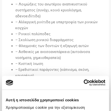
– Λοιμώξεις του ανωτέρου αναπνευστικού
συστήματος (συνάχι, κοινό κρυολόγημα,
αδενοειδίτιδα)
– Αλλεργική ρινίτιδα με υπερτροφία των ρινικών
κογχών
– Ρινικοί πολύποδες
– Σκολίωση ρινικού διαφράγματος
– Φλεγμονές των δοντιών ή εξαγωγή αυτών
– Ασθενείς με ανοσοανεπάρκεια (αυτοάνοσα
νοσήματα, χημειοθεραπεία)
– Κυστική ίνωση
– Ερεθιστικοί παράγοντες (κάπνισμα, σκόνη,
καυσαέρια)
– Απότομες μεταβολές της ατμοσφαιρικής πίεσης
(πτήσεις / καταδύσεις)
Ποια είναι τα κύρια συμπτώματα της ιγμορίτιδας;
Αυτή η ιστοσελίδα χρησιμοποιεί cookies
Χρησιμοποιούμε cookie για την εξατομίκευση
– Δυσχέρεια ρινικής αναπνοής