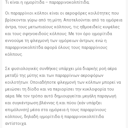
Τι είναι η ιγμορίτιδα – παραρρινοκολπίτιδα;
Οι παραρρίνιοι κόλποι είναι οι αεροφόρες κοιλότητες που
βρίσκονται γύρω από τη μύτη. Αποτελούνται από τα ιγμόρεια
άντρα, τους μετωπιαίους κόλπους, τις ηθμοειδείς κυψέλες
και τους σφηνοειδούς κόλπους. Με τον όρο ιγμορίτιδα
εννοούμε τη φλεγμονή των ιγμόρειων άντρων, ενώ η
παραρρινοκολπίτδα αφορά όλους τους παραρρίνιους
κόλπους.
Σε φυσιολογικές συνθήκες υπάρχει μία διαρκής ροή αέρα
μεταξύ της μύτης και των παραρρίνιων αεροφόρων
κοιλοτήτων. Οποιαδήποτε φλεγμονή των κόλπων μπορεί να
μειώσει τη δίοδο και να περιορίσει την κυκλοφορία του
αέρα. Με τον τρόπο αυτό δημιουργείται μεγάλη παραγωγή
και συγκέντρωση βλέννας ή και πύου (εάν υπάρξει
επιμόλυνση) μέσα στα ιγμόρεια ή τους παραρρίνιους
κόλπους, δηλαδή ιγμορίτιδα ή παραρρινοκολπίτιδα
αντίστοιχα.