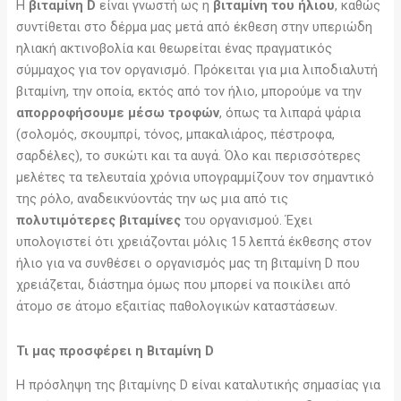
Η
βιταμίνη
D
είναι γνωστή ως η
βιταμίνη του ήλιου
, καθώς
συντίθεται στο δέρμα μας μετά από έκθεση στην υπεριώδη
ηλιακή ακτινοβολία και θεωρείται ένας πραγματικός
σύμμαχος για τον οργανισμό. Πρόκειται για μια λιποδιαλυτή
βιταμίνη, την οποία, εκτός από τον ήλιο, μπορούμε να την
απορροφήσουμε μέσω τροφών
, όπως τα λιπαρά ψάρια
(σολομός, σκουμπρί, τόνος, μπακαλιάρος, πέστροφα,
σαρδέλες), το συκώτι και τα αυγά. Όλο και περισσότερες
μελέτες τα τελευταία χρόνια υπογραμμίζουν τον σημαντικό
της ρόλο, αναδεικνύοντάς την ως μια από τις
πολυτιμότερες βιταμίνες
του οργανισμού. Έχει
υπολογιστεί ότι χρειάζονται μόλις 15 λεπτά έκθεσης στον
ήλιο για να συνθέσει ο οργανισμός μας τη βιταμίνη D που
χρειάζεται, διάστημα όμως που μπορεί να ποικίλει από
άτομο σε άτομο εξαιτίας παθολογικών καταστάσεων.
Τι μας προσφέρει
η Βιταμίνη D
Η πρόσληψη της βιταμίνης D είναι καταλυτικής σημασίας για