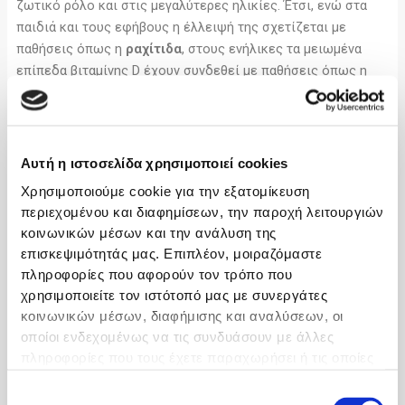
ζωτικό ρόλο και στις μεγαλύτερες ηλικίες. Έτσι, ενώ στα
παιδιά και τους εφήβους η έλλειψή της σχετίζεται με
παθήσεις όπως η
ραχίτιδα
, στους ενήλικες τα μειωμένα
επίπεδα βιταμίνης D έχουν συνδεθεί με παθήσεις όπως η
οστεομαλακία
και η
οστεοπόρωση
, με την εμφάνιση
ψυχιατρικών διαταραχών, ακόμα και κατάθλιψης σε
ηλικιωμένα άτομα. Παράλληλα, η έλλειψή της θεωρείται πως
αυξάνει τον κίνδυνο για σκλήρυνση κατά πλάκας σακχαρώδη
Αυτή η ιστοσελίδα χρησιμοποιεί cookies
διαβήτη, καρδιακή νόσο, αυτοάνοσα νοσήματα, αλλά και
Χρησιμοποιούμε cookie για την εξατομίκευση
διάφορες μορφές καρκίνου.
περιεχομένου και διαφημίσεων, την παροχή λειτουργιών
κοινωνικών μέσων και την ανάλυση της
Το ελληνικό παράδοξο
επισκεψιμότητάς μας. Επιπλέον, μοιραζόμαστε
πληροφορίες που αφορούν τον τρόπο που
Το παράδοξο είναι πως στην
Ελλάδα
, μια χώρα με μεγάλα
χρησιμοποιείτε τον ιστότοπό μας με συνεργάτες
διαστήματα ηλιοφάνειας μέσα στον χρόνο, τα
επίπεδα της
κοινωνικών μέσων, διαφήμισης και αναλύσεων, οι
βιταμίνης
D
στον γενικό πληθυσμό είναι
χαμηλά
, με
οποίοι ενδεχομένως να τις συνδυάσουν με άλλες
περίπου 6 στους 10 Έλληνες να παρουσιάζουν έλλειψή της.
πληροφορίες που τους έχετε παραχωρήσει ή τις οποίες
Ο
σύγχρονος τρόπος ζωής
, που επιτάσσει την παραμονή
έχουν συλλέξει σε σχέση με την από μέρους σας χρήση
και εργασία σε κλειστούς χώρους πολλές ώρες την ημέρα, ο
Επιλογή
των υπηρεσιών τους.