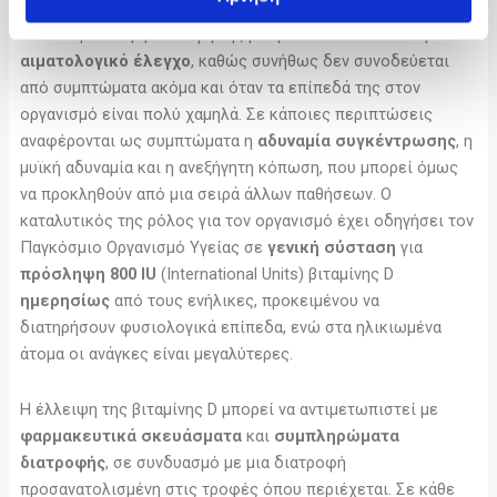
Η ανεπάρκεια ή η έλλειψή της μπορεί να διαπιστωθεί με
αιματολογικό έλεγχο
, καθώς συνήθως δεν συνοδεύεται
από συμπτώματα ακόμα και όταν τα επίπεδά της στον
οργανισμό είναι πολύ χαμηλά. Σε κάποιες περιπτώσεις
αναφέρονται ως συμπτώματα η
αδυναμία συγκέντρωσης
, η
μυϊκή αδυναμία και η ανεξήγητη κόπωση, που μπορεί όμως
να προκληθούν από μια σειρά άλλων παθήσεων. Ο
καταλυτικός της ρόλος για τον οργανισμό έχει οδηγήσει τον
Παγκόσμιο Οργανισμό Υγείας σε
γενική σύσταση
για
πρόσληψη 800 IU
(International Units) βιταμίνης D
ημερησίως
από τους ενήλικες, προκειμένου να
διατηρήσουν φυσιολογικά επίπεδα, ενώ στα ηλικιωμένα
άτομα οι ανάγκες είναι μεγαλύτερες.
Η έλλειψη της βιταμίνης D μπορεί να αντιμετωπιστεί με
φαρμακευτικά σκευάσματα
και
συμπληρώματα
διατροφής
, σε συνδυασμό με μια διατροφή
προσανατολισμένη στις τροφές όπου περιέχεται. Σε κάθε