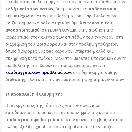
το σώμα και τις λειτουργίες του, αφού έχει συνδεθεί με την
καλή υγεία των οστών
, δεσμεύοντας το
ασβέστιο
και
συμμετέχοντας στον μεταβολισμό του. Παράλληλα όμως
παίζει σημαντικό ρόλο στην εύρυθμη
λειτουργία του
ανοσοποιητικού
, στη μυϊκή δύναμη, στην αίσθηση της
ισορροπίας, στον έλεγχο των επιπέδων του σακχάρου, στη
διαχείριση του
φωσφόρου
και στην πρόληψη παθήσεων
όπως διάφορες μορφές καρκίνου, υπέρταση, αλλά και
σκλήρυνση κατά πλάκας. Μάλιστα, μελέτες υπογραμμίζουν τη
συμβολή της στη θωράκιση του οργανισμού έναντι
καρδιαγγειακών προβλημάτων
, στη δημιουργία
καλής
διάθεσης
, αλλά και στην αντιμετώπιση ψυχιατρικών νόσων.
Τι προκαλεί η έλλειψή της
Οι ευεργετικές της ιδιότητες για τον οργανισμό
καταδεικνύουν τη σημασία της πρόσληψής της κατά την
παιδική και εφηβική ηλικία
, όταν η ανάπτυξη βρίσκεται σε
πλήρη εξέλιξη, χωρίς αυτό να σημαίνει πως δεν παίζει