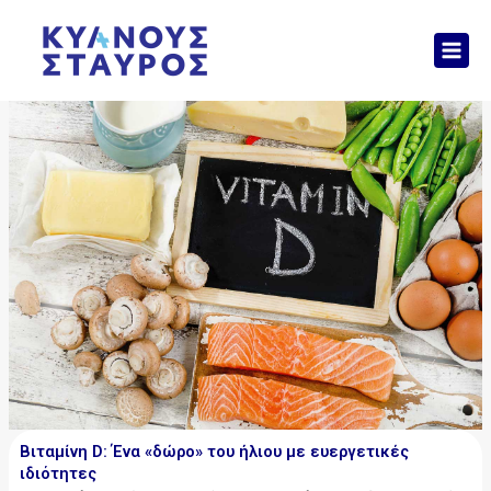
Μετάβαση
Mai
στο
Men
περιεχόμενο
Βιταμίνη D: Ένα «δώρο» του ήλιου με ευεργετικές
ιδιότητες