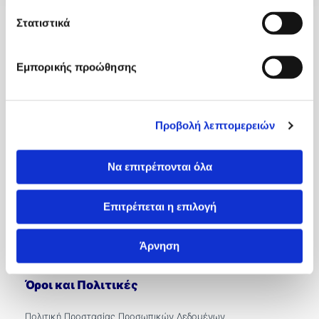
Γενικές Πληροφορίες
Στατιστικά
Σχετικά με Εμάς
Εμπορικής προώθησης
Εξωτερικά Ιατρεία
Ιατροί
Προβολή λεπτομερειών
International Patients
Επικοινωνία
Να επιτρέπονται όλα
Βιζύης Βύζαντος 1, 54636, Θεσσαλονίκη
Επιτρέπεται η επιλογή
2310 966100
&
2310 966302
&
2310 966300
info.kyanous@imitheamg.gr
Άρνηση
Αρ. Γ.Ε.ΜΗ.: 183786001000
Όροι και Πολιτικές
Πολιτική Προστασίας Προσωπικών Δεδομένων