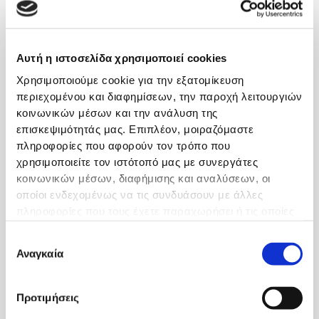
συνεργάτης ιατρός της κλινικής Euromedica Κυανούς
Σταυρός φιλοξενήθηκε στην εκπομπή Focus Τάδε Έφη του
FOCUS FM 103,6. Ενημέρωσε σχετικά με το μελάνωμα, την
έγκαιρη διάγνωση και τη θεραπευτική αντιμετώπιση του.
Αυτή η ιστοσελίδα χρησιμοποιεί cookies
Χρησιμοποιούμε cookie για την εξατομίκευση
περιεχομένου και διαφημίσεων, την παροχή λειτουργιών
κοινωνικών μέσων και την ανάλυση της
επισκεψιμότητάς μας. Επιπλέον, μοιραζόμαστε
πληροφορίες που αφορούν τον τρόπο που
χρησιμοποιείτε τον ιστότοπό μας με συνεργάτες
κοινωνικών μέσων, διαφήμισης και αναλύσεων, οι
οποίοι ενδεχομένως να τις συνδυάσουν με άλλες
πληροφορίες που τους έχετε παραχωρήσει ή τις οποίες
έχουν συλλέξει σε σχέση με την από μέρους σας χρήση
Επιλογή
των υπηρεσιών τους.
Αναγκαία
συγκατάθεσης
Προτιμήσεις