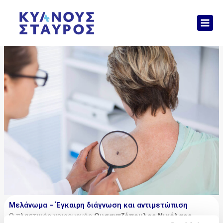
Μετάβαση
Mai
στο
Men
περιεχόμενο
Μελάνωμα – Έγκαιρη διάγνωση και αντιμετώπιση
Ο πλαστικός χειρουργός
Ουσαντζόπουλος Νικόλαος
,