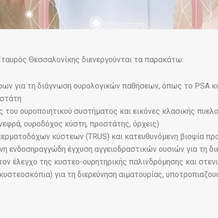
Σταυρός Θεσσαλονίκης διενεργούνται τα παρακάτω:
ρων για τη διάγνωση ουρολογικών παθήσεων, όπως το PSA κα
οστάτη
ς του ουροποιητικού συστήματος και εικόνες κλασικής πυελο
εφρά, ουροδόχος κύστη, προστάτης, όρχεις)
περματοδόχων κύστεων (TRUS) και κατευθυνόμενη βιοψία πρ
νη ενδοσηραγγώδη έγχυση αγγειοδραστικών ουσιών για τη δι
 τον έλεγχο της κυστεο-ουρητηρικής παλινδρόμησης και στ
κυστεοσκόπια) για τη διερεύνηση αιματουρίας, υποτροπιαζο