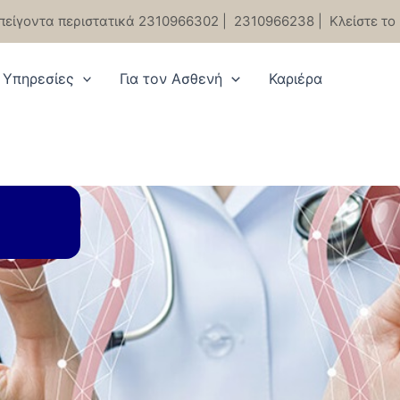
πείγοντα περιστατικά 2310966302
|
2310966238
|
Κλείστε το
Υπηρεσίες
Για τον Ασθενή
Καριέρα