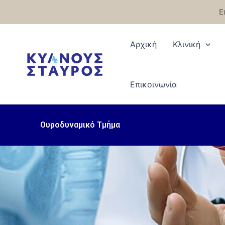
Μετάβαση
Ε
στο
περιεχόμενο
Αρχική
Κλινική
Eπικοινωνία
Ουροδυναμικό Τμήμα