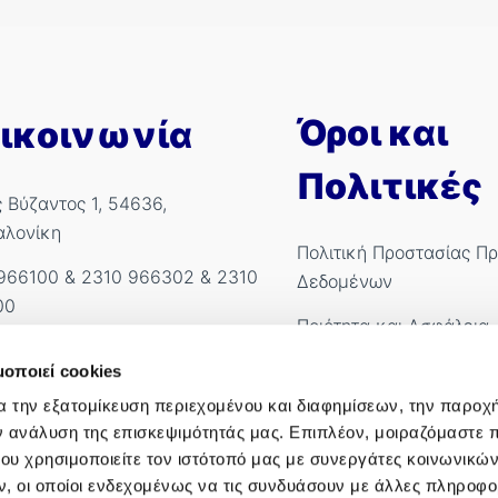
Όροι και
ικοινωνία
Πολιτικές
ς Βύζαντος 1, 54636,
αλονίκη
Πολιτική Προστασίας Π
966100
&
2310 966302
&
2310
Δεδομένων
00
Ποιότητα και Ασφάλεια
kyanous@imitheamg.gr
Πολιτική Cookies
μοποιεί cookies
.Ε.ΜΗ.: 183786001000
α την εξατομίκευση περιεχομένου και διαφημίσεων, την παροχ
Όροι χρήσης
ν ανάλυση της επισκεψιμότητάς μας. Επιπλέον, μοιραζόμαστε 
Όροι Συμμετοχής Διαγω
ου χρησιμοποιείτε τον ιστότοπό μας με συνεργάτες κοινωνικώ
, οι οποίοι ενδεχομένως να τις συνδυάσουν με άλλες πληροφο