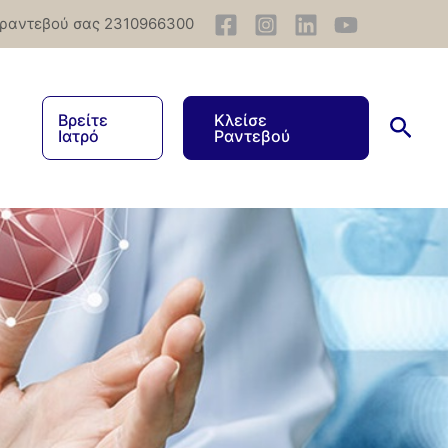
 ραντεβού σας 2310966300
Βρείτε
Κλείσε
Ιατρό
Ραντεβού