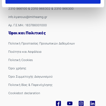
Βιζύης Βύζαντος 1, 54636, Θεσσαλονίκη
2310 966100
&
2310 966302
&
2310 966300
info.kyanous@imitheamg.gr
Αρ. Γ.Ε.ΜΗ.: 183786001000
Όροι και Πολιτικές
Πολιτική Προστασίας Προσωπικών Δεδομένων
Ποιότητα και Ασφάλεια
Πολιτική Cookies
Όροι χρήσης
Όροι Συμμετοχής Διαγωνισμού
Πολιτική Βίας & Παρενόχλησης
Cookiebot declaration