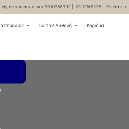
πείγοντα περιστατικά 2310966302
|
2310966238
|
Κλείστε το
Υπηρεσίες
Για τον Ασθενή
Καριέρα