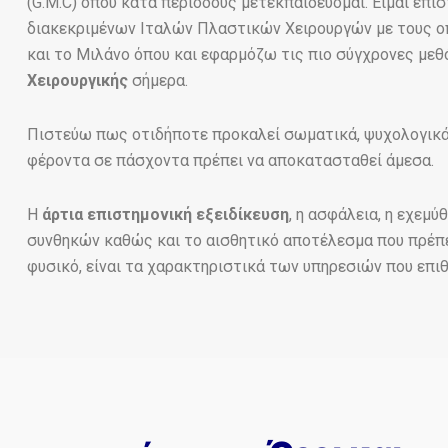
(G.M.C) όπου κατά περιόδους μετεκπαιδεύομαι. Είμαι επ
διακεκριμένων Ιταλών Πλαστικών Χειρουργών με τους ο
και το Μιλάνο όπου και εφαρμόζω τις πιο σύγχρονες μεθ
Χειρουργικής
σήμερα.
Πιστεύω πως οτιδήποτε προκαλεί σωματικά, ψυχολογικά 
φέροντα σε πάσχοντα πρέπει να αποκατασταθεί άμεσα.
Η
άρτια επιστημονική εξειδίκευση
, η ασφάλεια, η εχεμ
συνθηκών καθώς και το αισθητικό αποτέλεσμα που πρέπε
φυσικό, είναι τα χαρακτηριστικά των υπηρεσιών που επ