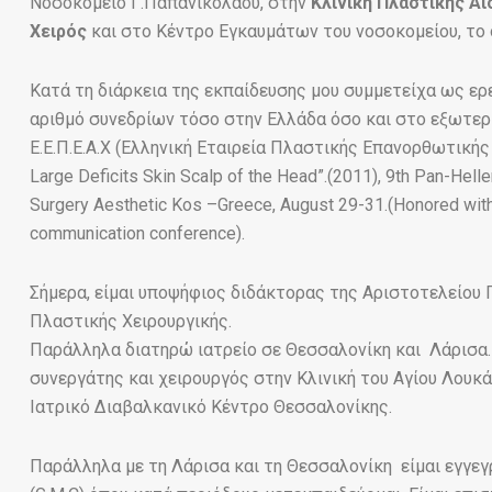
Νοσοκομείο Γ.Παπανικολάου, στην
Κλινική Πλαστικής Α
Χειρός
και στο Κέντρο Εγκαυμάτων του νοσοκομείου, το ο
Κατά τη διάρκεια της εκπαίδευσης μου συμμετείχα ως ερ
αριθμό συνεδρίων τόσο στην Ελλάδα όσο και στο εξωτερ
Ε.Ε.Π.Ε.Α.Χ (Ελληνική Εταιρεία Πλαστικής Επανορθωτικής 
Large Deficits Skin Scalp of the Head”.(2011), 9th Pan-Hell
Surgery Aesthetic Kos –Greece, August 29-31.(Honored with “
communication conference).
Σήμερα, είμαι υποψήφιος διδάκτορας της Αριστοτελείου
Πλαστικής Χειρουργικής.
Παράλληλα διατηρώ ιατρείο σε Θεσσαλονίκη και Λάρισα.
συνεργάτης και χειρουργός στην Κλινική του Αγίου Λουκά
Ιατρικό Διαβαλκανικό Κέντρο Θεσσαλονίκης.
Παράλληλα με τη Λάρισα και τη Θεσσαλονίκη είμαι εγγεγ