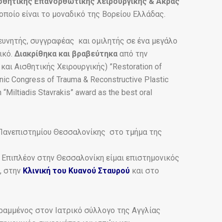
ισθητικής Επανορθωτικής Χειρουργικής & Άκρας
ποίο είναι το μοναδικό της Βορείου Ελλάδας.
ευνητής, συγγραφέας και ομιλητής σε ένα μεγάλο
ικό.
Διακρίθηκα και βραβεύτηκα
από την
και Αισθητικής Χειρουργικής) ”Restoration of
enic Congress of Trauma & Reconstructive Plastic
Miltiadis Stavrakis” award as the best oral
 Πανεπιστημίου Θεσσαλονίκης στο τμήμα της
 Επιπλέον στην Θεσσαλονίκη είμαι επιστημονικός
, στην
Κλινική του Κυανού Σταυρού
και στο
ραμμένος στον Ιατρικό σύλλογο της Αγγλίας