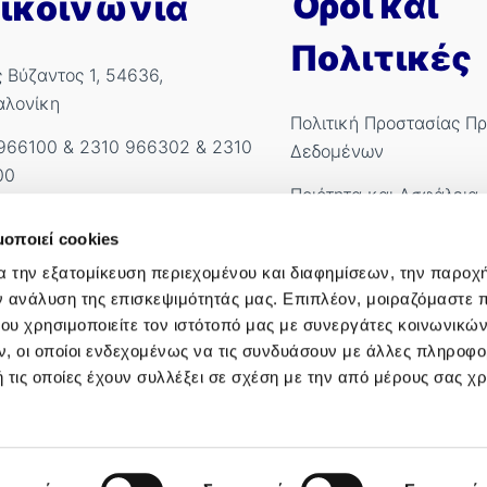
Όροι και
ικοινωνία
Πολιτικές
ς Βύζαντος 1, 54636,
αλονίκη
Πολιτική Προστασίας Π
966100
&
2310 966302
&
2310
Δεδομένων
00
Ποιότητα και Ασφάλεια
kyanous@imitheamg.gr
Πολιτική Cookies
μοποιεί cookies
.Ε.ΜΗ.: 183786001000
α την εξατομίκευση περιεχομένου και διαφημίσεων, την παροχ
Όροι χρήσης
ν ανάλυση της επισκεψιμότητάς μας. Επιπλέον, μοιραζόμαστε 
Όροι Συμμετοχής Διαγω
ου χρησιμοποιείτε τον ιστότοπό μας με συνεργάτες κοινωνικώ
, οι οποίοι ενδεχομένως να τις συνδυάσουν με άλλες πληροφο
Πολιτική Βίας & Παρεν
 τις οποίες έχουν συλλέξει σε σχέση με την από μέρους σας χ
Cookiebot declaration