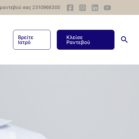
 ραντεβού σας 2310966300
Βρείτε
Κλείσε
Ιατρό
Ραντεβού