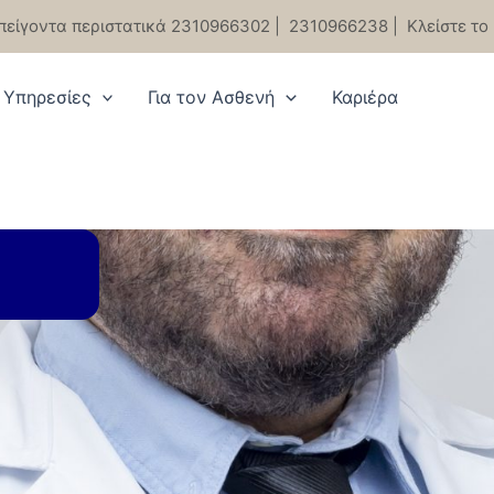
πείγοντα περιστατικά 2310966302
|
2310966238
|
Κλείστε το
Υπηρεσίες
Για τον Ασθενή
Καριέρα