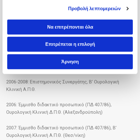
Προβολή λεπτομερειών
2004 – σήμερα: Διδάκτωρ Ουρολογίας, Τμήμα ΙατρικήςΔ.Π.Θ.
2006 – σήμερα: Fellow of the European Board of Urology
Να επιτρέπονται όλα
ΕπαγγελματικήΣταδιοδρομία
Επιτρέπεται η επιλογή
2006-σήμερα: Ιδιώτης (Θεσσαλονίκη)
Άρνηση
Επιστημονική Δραστηριότητα
2006-2008: Επιστημονικός Συνεργάτης, Β’ Ουρολογική
Κλινική Α.Π.Θ.
2006: Έμμισθο διδακτικό προσωπικό (ΠΔ 407/86),
Ουρολογική Κλινική Δ.Π.Θ. (Αλεξανδρούπολη)
2007: Έμμισθο διδακτικό προσωπικό (ΠΔ 407/86), Β’
Ουρολογική Κλινική Α.Π.Θ. (Θεσ/νίκη)