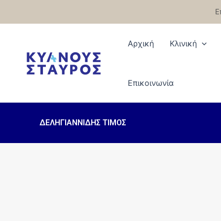
Μετάβαση
Ε
στο
περιεχόμενο
Αρχική
Κλινική
Eπικοινωνία
ΔΕΛΗΓΙΑΝΝΙΔΗΣ ΤΙΜΟΣ