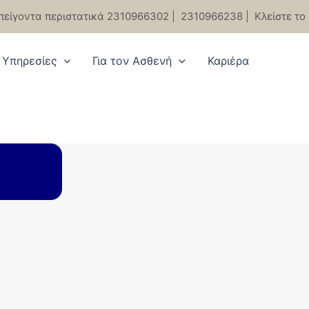
πείγοντα περιστατικά 2310966302
|
2310966238
|
Κλείστε το
Υπηρεσίες
Για τον Ασθενή
Καριέρα