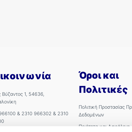
Όροι και
ικοινωνία
Πολιτικές
ς Βύζαντος 1, 54636,
αλονίκη
Πολιτική Προστασίας Π
966100
&
2310 966302
&
2310
Δεδομένων
00
Ποιότητα και Ασφάλεια