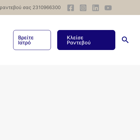
 ραντεβού σας 2310966300
Βρείτε
Κλείσε
Ιατρό
Ραντεβού