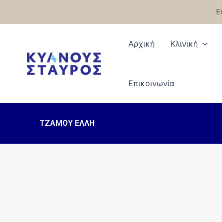
Μετάβαση
Ε
στο
περιεχόμενο
Αρχική
Κλινική
Eπικοινωνία
ΤΖΑΜΟΥ ΕΛΛΗ