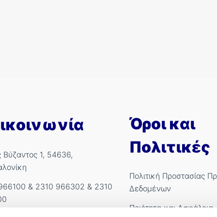
Όροι και
ικοινωνία
Πολιτικές
ς Βύζαντος 1, 54636,
αλονίκη
Πολιτική Προστασίας Π
966100
&
2310 966302
&
2310
Δεδομένων
00
Ποιότητα και Ασφάλεια