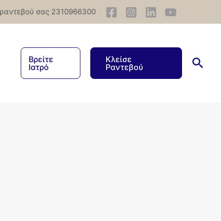
 ραντεβού σας 2310966300
Βρείτε
Κλείσε
Ιατρό
Ραντεβού