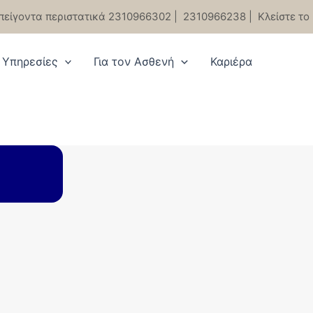
πείγοντα περιστατικά 2310966302
|
2310966238
|
Κλείστε το
Υπηρεσίες
Για τον Ασθενή
Καριέρα